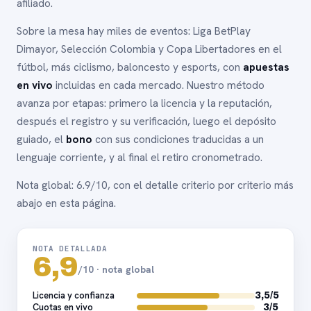
afiliado.
Sobre la mesa hay miles de eventos: Liga BetPlay
Dimayor, Selección Colombia y Copa Libertadores en el
fútbol, más ciclismo, baloncesto y esports, con
apuestas
en vivo
incluidas en cada mercado. Nuestro método
avanza por etapas: primero la licencia y la reputación,
después el registro y su verificación, luego el depósito
guiado, el
bono
con sus condiciones traducidas a un
lenguaje corriente, y al final el retiro cronometrado.
Nota global: 6.9/10, con el detalle criterio por criterio más
abajo en esta página.
NOTA DETALLADA
6,9
/10 · nota global
Licencia y confianza
3,5/5
Cuotas en vivo
3/5