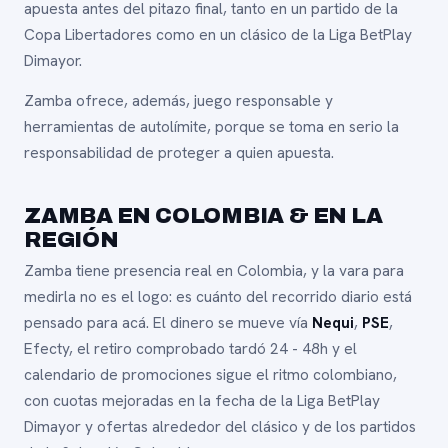
apuesta antes del pitazo final, tanto en un partido de la
Copa Libertadores como en un clásico de la Liga BetPlay
Dimayor.
Zamba ofrece, además, juego responsable y
herramientas de autolímite, porque se toma en serio la
responsabilidad de proteger a quien apuesta.
ZAMBA EN COLOMBIA & EN LA
REGIÓN
Zamba tiene presencia real en Colombia, y la vara para
medirla no es el logo: es cuánto del recorrido diario está
pensado para acá. El dinero se mueve vía
Nequi
,
PSE
,
Efecty, el retiro comprobado tardó 24 - 48h y el
calendario de promociones sigue el ritmo colombiano,
con cuotas mejoradas en la fecha de la Liga BetPlay
Dimayor y ofertas alrededor del clásico y de los partidos