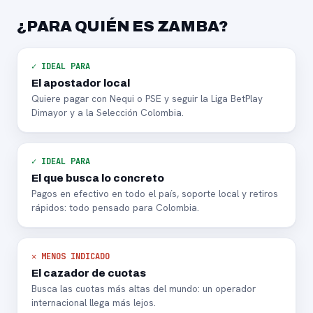
¿PARA QUIÉN ES ZAMBA?
✓ IDEAL PARA
El apostador local
Quiere pagar con Nequi o PSE y seguir la Liga BetPlay
Dimayor y a la Selección Colombia.
✓ IDEAL PARA
El que busca lo concreto
Pagos en efectivo en todo el país, soporte local y retiros
rápidos: todo pensado para Colombia.
✕ MENOS INDICADO
El cazador de cuotas
Busca las cuotas más altas del mundo: un operador
internacional llega más lejos.