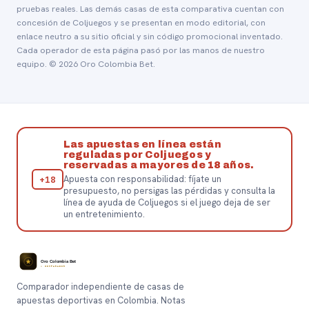
pruebas reales. Las demás casas de esta comparativa cuentan con
concesión de Coljuegos y se presentan en modo editorial, con
enlace neutro a su sitio oficial y sin código promocional inventado.
Cada operador de esta página pasó por las manos de nuestro
equipo. © 2026 Oro Colombia Bet.
Las apuestas en línea están
reguladas por Coljuegos y
reservadas a mayores de 18 años.
Apuesta con responsabilidad: fíjate un
+18
presupuesto, no persigas las pérdidas y consulta la
línea de ayuda de Coljuegos si el juego deja de ser
un entretenimiento.
Comparador independiente de casas de
apuestas deportivas en Colombia. Notas