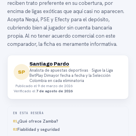
reciben trato preferente en su cobertura, por
encima de ligas exóticas que aquí casi no aparecen.
Acepta Nequi, PSE y Efecty para el depósito,
cubriendo bien al jugador sin cuenta bancaria
propia. Al no tener acuerdo comercial con este
comparador, la ficha es meramente informativa.
Santiago Pardo
Analista de apuestas deportivas · Sigue la Liga
SP
BetPlay Dimayor fecha a fecha y la Selección
Colombia en cada eliminatoria
Publicado el 9 de marzo de 2026
Verificado el
7 de agosto de 2026
EN ESTA RESEÑA
¿Qué ofrece Zamba?
01
Fiabilidad y seguridad
02