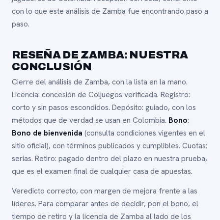
con lo que este análisis de Zamba fue encontrando paso a
paso.
RESEÑA DE ZAMBA: NUESTRA
CONCLUSIÓN
Cierre del análisis de Zamba, con la lista en la mano.
Licencia: concesión de Coljuegos verificada. Registro:
corto y sin pasos escondidos. Depósito: guiado, con los
métodos que de verdad se usan en Colombia.
Bono
:
Bono de bienvenida
(consulta condiciones vigentes en el
sitio oficial), con términos publicados y cumplibles. Cuotas:
serias. Retiro: pagado dentro del plazo en nuestra prueba,
que es el examen final de cualquier casa de apuestas.
Veredicto correcto, con margen de mejora frente a las
líderes. Para comparar antes de decidir, pon el bono, el
tiempo de retiro y la licencia de Zamba al lado de los