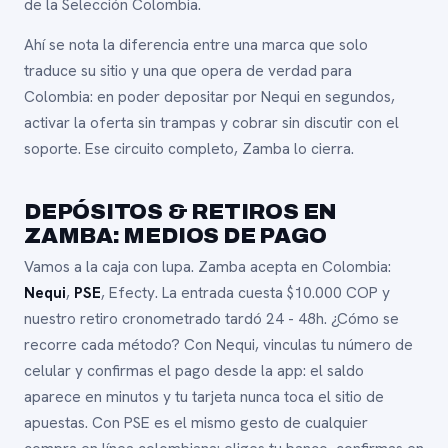
de la Selección Colombia.
Ahí se nota la diferencia entre una marca que solo
traduce su sitio y una que opera de verdad para
Colombia: en poder depositar por Nequi en segundos,
activar la oferta sin trampas y cobrar sin discutir con el
soporte. Ese circuito completo, Zamba lo cierra.
DEPÓSITOS & RETIROS EN
ZAMBA: MEDIOS DE PAGO
Vamos a la caja con lupa. Zamba acepta en Colombia:
Nequi
,
PSE
, Efecty. La entrada cuesta $10.000 COP y
nuestro retiro cronometrado tardó 24 - 48h. ¿Cómo se
recorre cada método? Con Nequi, vinculas tu número de
celular y confirmas el pago desde la app: el saldo
aparece en minutos y tu tarjeta nunca toca el sitio de
apuestas. Con PSE es el mismo gesto de cualquier