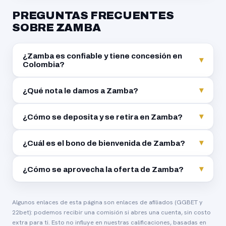
PREGUNTAS FRECUENTES
SOBRE ZAMBA
¿Zamba es confiable y tiene concesión en
▾
Colombia?
▾
¿Qué nota le damos a Zamba?
▾
¿Cómo se deposita y se retira en Zamba?
▾
¿Cuál es el bono de bienvenida de Zamba?
▾
¿Cómo se aprovecha la oferta de Zamba?
Algunos enlaces de esta página son enlaces de afiliados (GGBET y
22bet): podemos recibir una comisión si abres una cuenta, sin costo
extra para ti. Esto no influye en nuestras calificaciones, basadas en