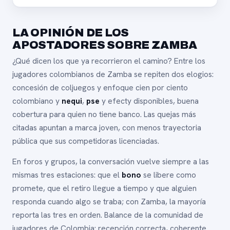
LA OPINIÓN DE LOS
APOSTADORES SOBRE ZAMBA
¿Qué dicen los que ya recorrieron el camino? Entre los
jugadores colombianos de Zamba se repiten dos elogios:
concesión de coljuegos y enfoque cien por ciento
colombiano y
nequi
,
pse
y efecty disponibles, buena
cobertura para quien no tiene banco. Las quejas más
citadas apuntan a marca joven, con menos trayectoria
pública que sus competidoras licenciadas.
En foros y grupos, la conversación vuelve siempre a las
mismas tres estaciones: que el
bono
se libere como
promete, que el retiro llegue a tiempo y que alguien
responda cuando algo se traba; con Zamba, la mayoría
reporta las tres en orden. Balance de la comunidad de
jugadores de Colombia: recepción correcta, coherente