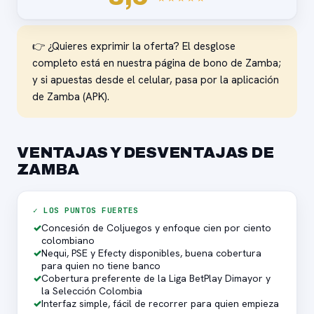
👉 ¿Quieres exprimir la oferta? El desglose
completo está en nuestra
página de bono de Zamba
;
y si apuestas desde el celular, pasa por la
aplicación
de Zamba (APK)
.
VENTAJAS Y DESVENTAJAS DE
ZAMBA
✓ LOS PUNTOS FUERTES
✓
Concesión de Coljuegos y enfoque cien por ciento
colombiano
✓
Nequi, PSE y Efecty disponibles, buena cobertura
para quien no tiene banco
✓
Cobertura preferente de la Liga BetPlay Dimayor y
la Selección Colombia
✓
Interfaz simple, fácil de recorrer para quien empieza