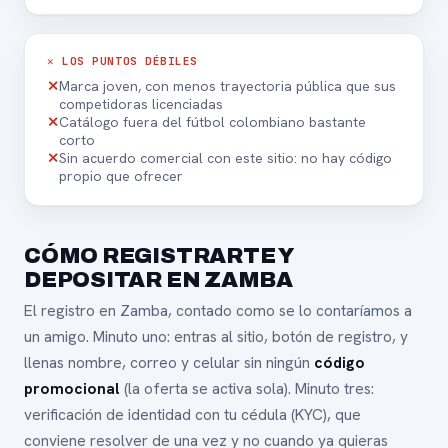
✕ LOS PUNTOS DÉBILES
✕
Marca joven, con menos trayectoria pública que sus
competidoras licenciadas
✕
Catálogo fuera del fútbol colombiano bastante
corto
✕
Sin acuerdo comercial con este sitio: no hay código
propio que ofrecer
CÓMO REGISTRARTE Y
DEPOSITAR EN ZAMBA
El registro en Zamba, contado como se lo contaríamos a
un amigo. Minuto uno: entras al sitio, botón de registro, y
llenas nombre, correo y celular sin ningún
código
promocional
(la oferta se activa sola). Minuto tres:
verificación de identidad con tu cédula (KYC), que
conviene resolver de una vez y no cuando ya quieras