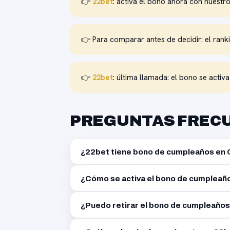
👉
22bet
: activa el bono ahora con nuestr
👉 Para comparar antes de decidir: el
rank
👉
22bet
: última llamada: el bono se acti
PREGUNTAS FRECU
¿22bet tiene bono de cumpleaños en
¿Cómo se activa el bono de cumpleañ
¿Puedo retirar el bono de cumpleaño