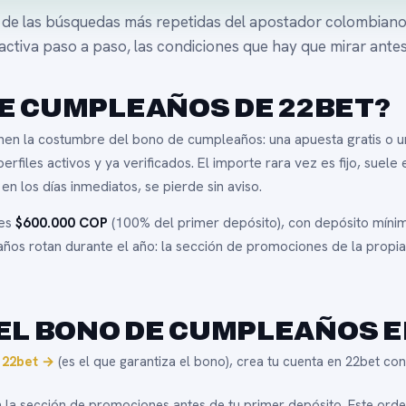
 de las búsquedas más repetidas del apostador colombiano,
activa paso a paso, las condiciones que hay que mirar antes
DE CUMPLEAÑOS DE 22BET?
en la costumbre del bono de cumpleaños: una apuesta gratis o un
rfiles activos y ya verificados. El importe rara vez es fijo, suel
s en los días inmediatos, se pierde sin aviso.
 es
$600.000 COP
(100% del primer depósito), con depósito míni
os rotan durante el año: la sección de promociones de la propia
EL BONO DE CUMPLEAÑOS E
e 22bet →
(es el que garantiza el bono), crea tu cuenta en 22bet con 
n la sección de promociones antes de tu primer depósito. Este orde