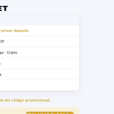
ET
 primer depósito
COP
ui · Cripto
h
a
ía del código promocional
.