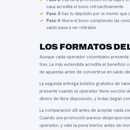
casa acredita el bono retroactivamente.
Paso 3
: haz tu depósito por el monto que q
Paso 4
: libera el bono cumpliendo las con
saldo pasa a ser retirable.
LOS FORMATOS DE
Aunque cada operador colombiano presenta s
tres. La más extendida acredita el beneficio
de apuestas antes de convertirse en saldo dis
La segunda entrega boletos gratuitos de valor
presente cuando el operador tiene sección de
dinero de libre disposición, y todas llegan 
La comparación útil antes de aceptar nada cons
Cuando una promoción parece desproporcionad
operador, y vale la pena leerlos antes de mo