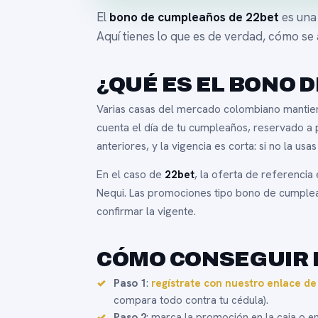
El
bono de cumpleaños de 22bet
es una
Aquí tienes lo que es de verdad, cómo se 
¿QUÉ ES EL BONO 
Varias casas del mercado colombiano mantien
cuenta el día de tu cumpleaños, reservado a pe
anteriores, y la vigencia es corta: si no la usa
En el caso de
22bet
, la oferta de referencia
Nequi. Las promociones tipo bono de cumpleañ
confirmar la vigente.
CÓMO CONSEGUIR 
Paso 1
:
regístrate con nuestro enlace d
compara todo contra tu cédula).
Paso 2
: marca la promoción en la caja o e