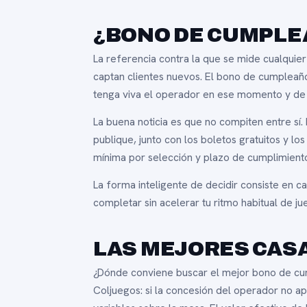
¿BONO DE CUMPLE
La referencia contra la que se mide cualquie
captan clientes nuevos. El bono de cumpleañ
tenga viva el operador en ese momento y de 
La buena noticia es que no compiten entre sí
publique, junto con los boletos gratuitos y 
mínima por selección y plazo de cumplimient
La forma inteligente de decidir consiste en c
completar sin acelerar tu ritmo habitual de ju
LAS MEJORES CAS
¿Dónde conviene buscar el mejor bono de cu
Coljuegos: si la concesión del operador no a