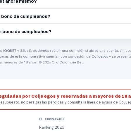
bet ahora mismo?
n bono de cumpleaños?
un bono de cumpleaños?
s (GGBET y 22bet): podemos recibir una comisión si abres una cuenta, sin cost
 casas de esta comparativa cuentan con concesión de Coljuegos y se presentan
o a menores de 18 años. © 2026 Oro Colombia Bet.
reguladas por Coljuegos y reservadas a mayores de 18 
esupuesto, no persigas las pérdidas y consulta la línea de ayuda de Coljueg
EL COMPARADOR
Ranking 2026