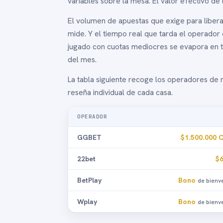
variables sobre la mesa. El valor efectivo de l
El volumen de apuestas que exige para libera
mide. Y el tiempo real que tarda el operador
jugado con cuotas mediocres se evapora en t
del mes.
La tabla siguiente recoge los operadores de n
reseña individual de cada casa.
OPERADOR
GGBET
$1.500.000
22bet
$
BetPlay
Bono
de bienve
Wplay
Bono
de bienve