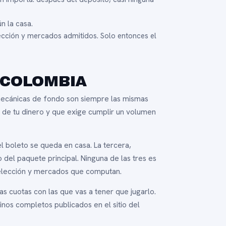
n la casa.
lección y mercados admitidos. Solo entonces el
 COLOMBIA
mecánicas de fondo son siempre las mismas
o de tu dinero y que exige cumplir un volumen
el boleto se queda en casa. La tercera,
del paquete principal. Ninguna de las tres es
 selección y mercados que computan.
as cuotas con las que vas a tener que jugarlo.
os completos publicados en el sitio del