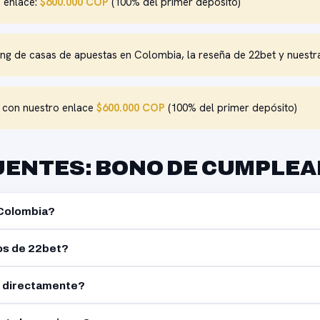
o enlace:
$600.000 COP
(100% del primer depósito)
ing de casas de apuestas en Colombia
, la
reseña de 22bet
y nuestr
va con nuestro enlace
$600.000 COP
(100% del primer depósito)
ENTES: BONO DE CUMPLEA
 Colombia?
os de 22bet?
s directamente?