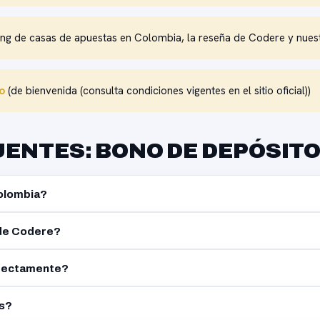
ing de casas de apuestas en Colombia
, la
reseña de Codere
y nues
o
(de bienvenida (consulta condiciones vigentes en el sitio oficial))
ENTES: BONO DE DEPÓSITO
olombia?
 de Codere?
irectamente?
os?