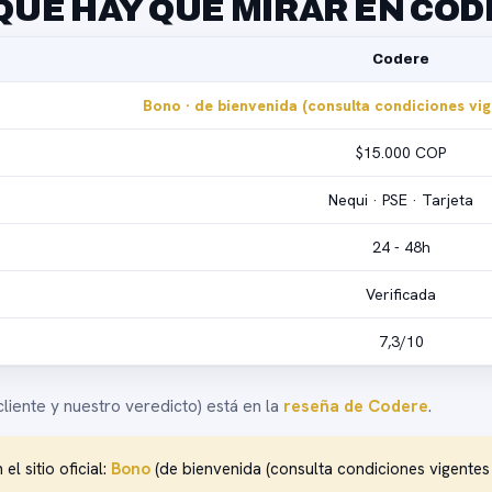
QUE HAY QUE MIRAR EN CO
Codere
Bono · de bienvenida (consulta condiciones vigen
$15.000 COP
Nequi · PSE · Tarjeta
24 - 48h
Verificada
7,3/10
cliente y nuestro veredicto) está en la
reseña de Codere
.
el sitio oficial:
Bono
(de bienvenida (consulta condiciones vigentes en