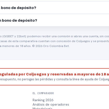
n bono de depósito?
n bono de depósito?
s (GGBET y 22bet): podemos recibir una comisión si abres una cuenta, sin cost
 casas de esta comparativa cuentan con concesión de Coljuegos y se presentan
o a menores de 18 años. © 2026 Oro Colombia Bet.
reguladas por Coljuegos y reservadas a mayores de 18 
esupuesto, no persigas las pérdidas y consulta la línea de ayuda de Coljueg
EL COMPARADOR
Ranking 2026
Análisis de operadores
Metodología