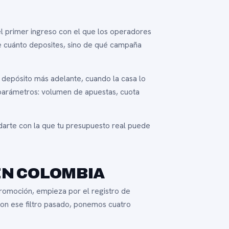
el primer ingreso con el que los operadores
e cuánto deposites, sino de qué campaña
e depósito más adelante, cuando la casa lo
 parámetros: volumen de apuestas, cuota
edarte con la que tu presupuesto real puede
EN COLOMBIA
omoción, empieza por el registro de
Con ese filtro pasado, ponemos cuatro