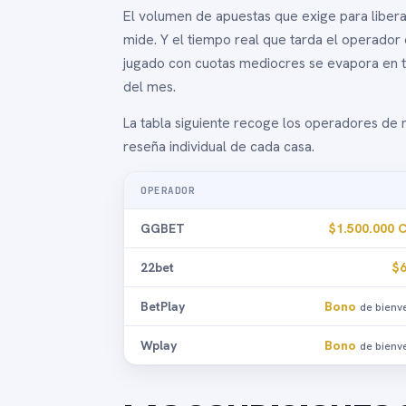
El volumen de apuestas que exige para libera
mide. Y el tiempo real que tarda el operador
jugado con cuotas mediocres se evapora en t
del mes.
La tabla siguiente recoge los operadores de n
reseña individual de cada casa.
OPERADOR
GGBET
$1.500.000
22bet
$
BetPlay
Bono
de bienve
Wplay
Bono
de bienve