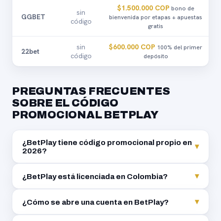
$1.500.000 COP
bono de
sin
GGBET
bienvenida por etapas + apuestas
código
gratis
sin
$600.000 COP
100% del primer
22bet
código
depósito
PREGUNTAS FRECUENTES
SOBRE EL CÓDIGO
PROMOCIONAL BETPLAY
¿BetPlay tiene código promocional propio en
▾
2026?
▾
¿BetPlay está licenciada en Colombia?
▾
¿Cómo se abre una cuenta en BetPlay?