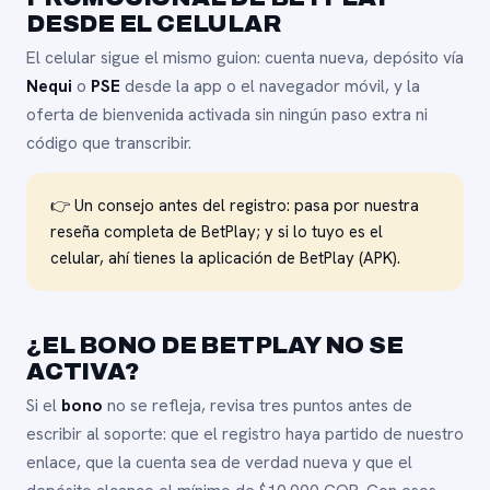
DESDE EL CELULAR
El celular sigue el mismo guion: cuenta nueva, depósito vía
Nequi
o
PSE
desde la app o el navegador móvil, y la
oferta de bienvenida activada sin ningún paso extra ni
código que transcribir.
👉 Un consejo antes del registro: pasa por nuestra
reseña completa de BetPlay
; y si lo tuyo es el
celular, ahí tienes la
aplicación de BetPlay (APK)
.
¿EL BONO DE BETPLAY NO SE
ACTIVA?
Si el
bono
no se refleja, revisa tres puntos antes de
escribir al soporte: que el registro haya partido de nuestro
enlace, que la cuenta sea de verdad nueva y que el