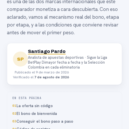
es una de las dos marcas internacionales que este
comparador monetiza a cara descubierta. Con eso
aclarado, vamos al mecanismo real del bono, etapa
por etapa, y a las condiciones que conviene revisar
antes de mover el primer peso.
Santiago Pardo
Analista de apuestas deportivas · Sigue la Liga
SP
BetPlay Dimayor fecha a fecha y la Selección
Colombia en cada eliminatoria
Publicado el 9 de marzo de 2026
Verificado el
7 de agosto de 2026
EN ESTA PÁGINA
La oferta sin código
01
El bono de bienvenida
02
Conseguir el bono paso a paso
03