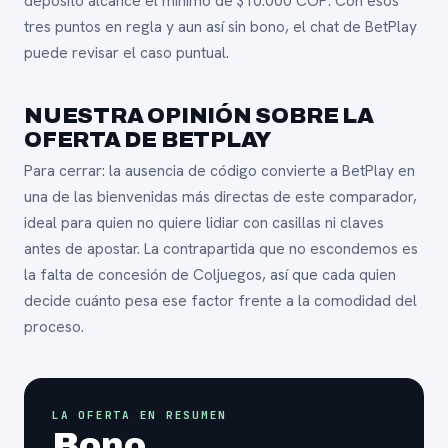
depósito alcance el mínimo de $10.000 COP. Con esos
tres puntos en regla y aun así sin bono, el chat de BetPlay
puede revisar el caso puntual.
NUESTRA OPINIÓN SOBRE LA
OFERTA DE BETPLAY
Para cerrar: la ausencia de código convierte a BetPlay en
una de las bienvenidas más directas de este comparador,
ideal para quien no quiere lidiar con casillas ni claves
antes de apostar. La contrapartida que no escondemos es
la falta de concesión de Coljuegos, así que cada quien
decide cuánto pesa ese factor frente a la comodidad del
proceso.
LA OFERTA EN RESUMEN
Bono