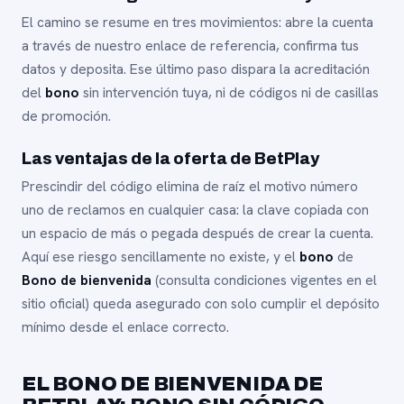
El camino se resume en tres movimientos: abre la cuenta
a través de nuestro enlace de referencia, confirma tus
datos y deposita. Ese último paso dispara la acreditación
del
bono
sin intervención tuya, ni de códigos ni de casillas
de promoción.
Las ventajas de la oferta de BetPlay
Prescindir del código elimina de raíz el motivo número
uno de reclamos en cualquier casa: la clave copiada con
un espacio de más o pegada después de crear la cuenta.
Aquí ese riesgo sencillamente no existe, y el
bono
de
Bono de bienvenida
(consulta condiciones vigentes en el
sitio oficial) queda asegurado con solo cumplir el depósito
mínimo desde el enlace correcto.
EL BONO DE BIENVENIDA DE