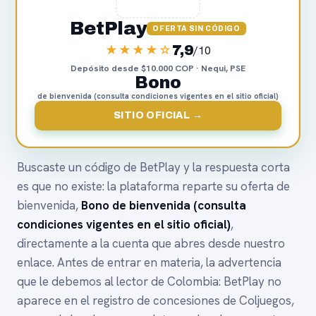
BetPlay
OFERTA SIN CÓDIGO
★★★★☆
7,9
/10
Depósito desde $10.000 COP · Nequi, PSE
Bono
de bienvenida (consulta condiciones vigentes en el sitio oficial)
SITIO OFICIAL →
Buscaste un código de BetPlay y la respuesta corta
es que no existe: la plataforma reparte su oferta de
bienvenida,
Bono de bienvenida (consulta
condiciones vigentes en el sitio oficial)
,
directamente a la cuenta que abres desde nuestro
enlace. Antes de entrar en materia, la advertencia
que le debemos al lector de Colombia: BetPlay no
aparece en el registro de concesiones de Coljuegos,