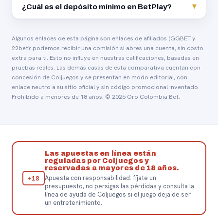
▾
¿Cuál es el depósito mínimo en BetPlay?
Algunos enlaces de esta página son enlaces de afiliados (GGBET y
22bet): podemos recibir una comisión si abres una cuenta, sin costo
extra para ti. Esto no influye en nuestras calificaciones, basadas en
pruebas reales. Las demás casas de esta comparativa cuentan con
concesión de Coljuegos y se presentan en modo editorial, con
enlace neutro a su sitio oficial y sin código promocional inventado.
Prohibido a menores de 18 años. © 2026 Oro Colombia Bet.
Las apuestas en línea están
reguladas por Coljuegos y
reservadas a mayores de 18 años.
Apuesta con responsabilidad: fíjate un
+18
presupuesto, no persigas las pérdidas y consulta la
línea de ayuda de Coljuegos si el juego deja de ser
un entretenimiento.