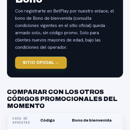
Con registrarte en BetPlay por nuestro enlace, el
bono de Bono de bienvenida (consulta
condiciones vigentes en el sitio oficial) queda
armado solo, sin código promo. Solo para
clientes nuevos mayores de edad, bajo las
condiciones del operador.
SITIO OFICIAL →
COMPARAR CON LOS OTROS
CÓDIGOS PROMOCIONALES DEL
MOMENTO
CASA DE
Código
Bono de bienvenida
APUESTAS