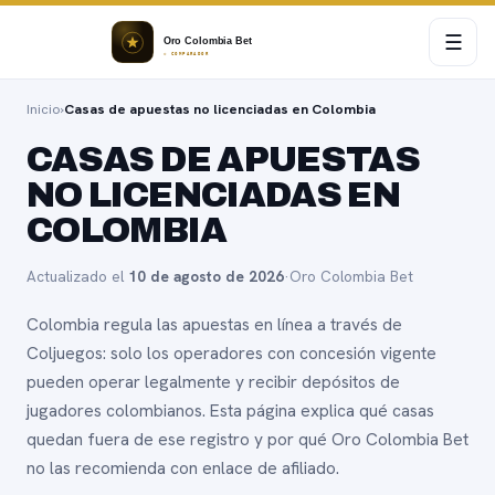
☰
Inicio
›
Casas de apuestas no licenciadas en Colombia
CASAS DE APUESTAS
NO LICENCIADAS EN
COLOMBIA
Actualizado el
10 de agosto de 2026
·
Oro Colombia Bet
Colombia regula las apuestas en línea a través de
Coljuegos: solo los operadores con concesión vigente
pueden operar legalmente y recibir depósitos de
jugadores colombianos. Esta página explica qué casas
quedan fuera de ese registro y por qué Oro Colombia Bet
no las recomienda con enlace de afiliado.