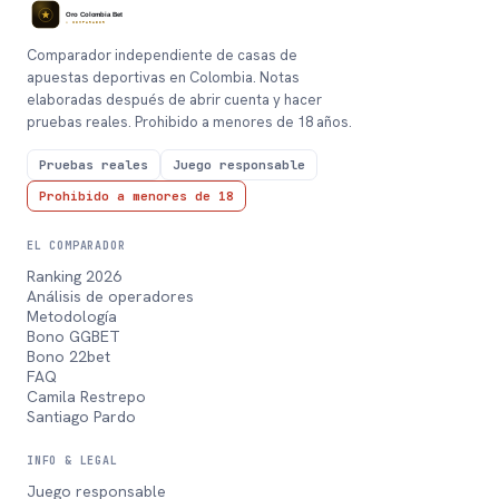
Comparador independiente de casas de
apuestas deportivas en Colombia. Notas
elaboradas después de abrir cuenta y hacer
pruebas reales. Prohibido a menores de 18 años.
Pruebas reales
Juego responsable
Prohibido a menores de 18
EL COMPARADOR
Ranking 2026
Análisis de operadores
Metodología
Bono GGBET
Bono 22bet
FAQ
Camila Restrepo
Santiago Pardo
INFO & LEGAL
Juego responsable