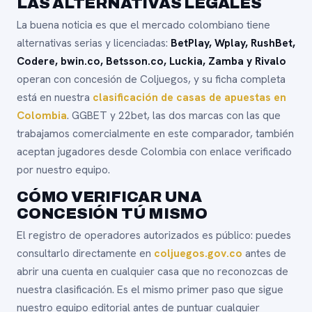
LAS ALTERNATIVAS LEGALES
La buena noticia es que el mercado colombiano tiene
alternativas serias y licenciadas:
BetPlay, Wplay, RushBet,
Codere, bwin.co, Betsson.co, Luckia, Zamba y Rivalo
operan con concesión de Coljuegos, y su ficha completa
está en nuestra
clasificación de casas de apuestas en
Colombia
. GGBET y 22bet, las dos marcas con las que
trabajamos comercialmente en este comparador, también
aceptan jugadores desde Colombia con enlace verificado
por nuestro equipo.
CÓMO VERIFICAR UNA
CONCESIÓN TÚ MISMO
El registro de operadores autorizados es público: puedes
consultarlo directamente en
coljuegos.gov.co
antes de
abrir una cuenta en cualquier casa que no reconozcas de
nuestra clasificación. Es el mismo primer paso que sigue
nuestro equipo editorial antes de puntuar cualquier