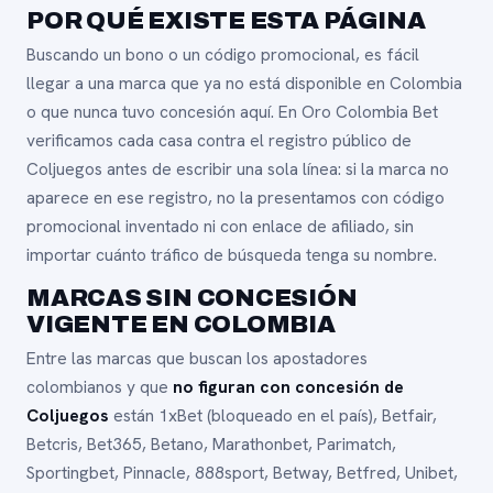
POR QUÉ EXISTE ESTA PÁGINA
Buscando un bono o un código promocional, es fácil
llegar a una marca que ya no está disponible en Colombia
o que nunca tuvo concesión aquí. En Oro Colombia Bet
verificamos cada casa contra el registro público de
Coljuegos antes de escribir una sola línea: si la marca no
aparece en ese registro, no la presentamos con código
promocional inventado ni con enlace de afiliado, sin
importar cuánto tráfico de búsqueda tenga su nombre.
MARCAS SIN CONCESIÓN
VIGENTE EN COLOMBIA
Entre las marcas que buscan los apostadores
colombianos y que
no figuran con concesión de
Coljuegos
están 1xBet (bloqueado en el país), Betfair,
Betcris, Bet365, Betano, Marathonbet, Parimatch,
Sportingbet, Pinnacle, 888sport, Betway, Betfred, Unibet,