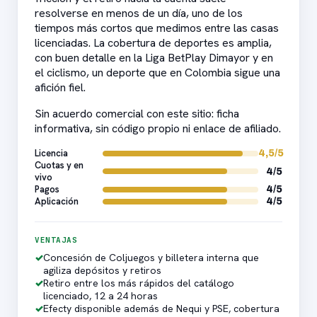
resolverse en menos de un día, uno de los
tiempos más cortos que medimos entre las casas
licenciadas. La cobertura de deportes es amplia,
con buen detalle en la Liga BetPlay Dimayor y en
el ciclismo, un deporte que en Colombia sigue una
afición fiel.
Sin acuerdo comercial con este sitio: ficha
informativa, sin código propio ni enlace de afiliado.
Licencia
4,5/5
Cuotas y en
4/5
vivo
Pagos
4/5
Aplicación
4/5
VENTAJAS
✓
Concesión de Coljuegos y billetera interna que
agiliza depósitos y retiros
✓
Retiro entre los más rápidos del catálogo
licenciado, 12 a 24 horas
✓
Efecty disponible además de Nequi y PSE, cobertura