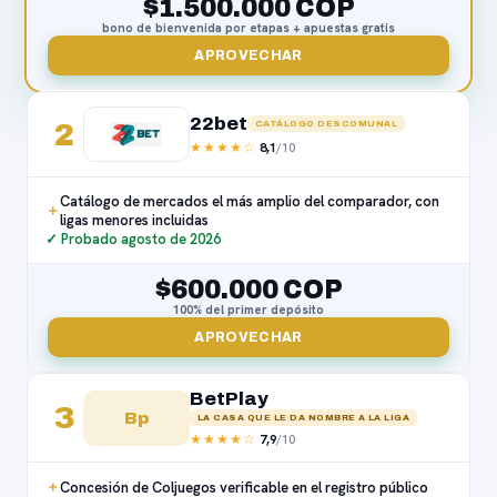
$1.500.000 COP
bono de bienvenida por etapas + apuestas gratis
APROVECHAR
22bet
2
CATÁLOGO DESCOMUNAL
★★★★☆
8,1
/10
Catálogo de mercados el más amplio del comparador, con
＋
ligas menores incluidas
✓ Probado agosto de 2026
$600.000 COP
100% del primer depósito
APROVECHAR
BetPlay
3
Bp
LA CASA QUE LE DA NOMBRE A LA LIGA
★★★★☆
7,9
/10
＋
Concesión de Coljuegos verificable en el registro público