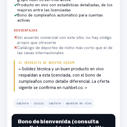
✓
Producto en vivo con estadísticas detalladas, de los
mejores entre las licenciadas
✓
Bono de cumpleaños automático para cuentas
activas
DESVENTAJAS
✕
Sin acuerdo comercial con este sitio: no hay código
propio que ofrecerte
✕
Catálogo de deportes de nicho más corto que el de
las casas internacionales
EL VEREDICTO DE NUESTRO EQUIPO
« Solidez técnica y un buen producto en vivo
respaldan a esta licenciada, con el bono de
cumpleaños como detalle diferencial. La oferta
vigente se confirma en rushbet.co. »
captura · inicio
captura · apuesta en vivo
Bono de bienvenida (consulta