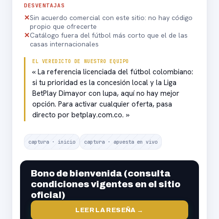
DESVENTAJAS
✕
Sin acuerdo comercial con este sitio: no hay código
propio que ofrecerte
✕
Catálogo fuera del fútbol más corto que el de las
casas internacionales
EL VEREDICTO DE NUESTRO EQUIPO
« La referencia licenciada del fútbol colombiano:
si tu prioridad es la concesión local y la Liga
BetPlay Dimayor con lupa, aquí no hay mejor
opción. Para activar cualquier oferta, pasa
directo por betplay.com.co. »
captura · inicio
captura · apuesta en vivo
Bono de bienvenida (consulta
condiciones vigentes en el sitio
oficial)
LEER LA RESEÑA →