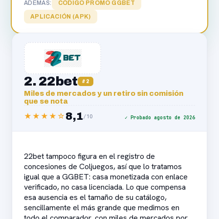
ADEMÁS:
CÓDIGO PROMO GGBET
APLICACIÓN (APK)
2. 22bet
#2
Miles de mercados y un retiro sin comisión
que se nota
8,1
★★★★☆
/10
✓ Probado agosto de 2026
22bet tampoco figura en el registro de
concesiones de Coljuegos, así que lo tratamos
igual que a GGBET: casa monetizada con enlace
verificado, no casa licenciada. Lo que compensa
esa ausencia es el tamaño de su catálogo,
sencillamente el más grande que medimos en
todo el comparador, con miles de mercados por