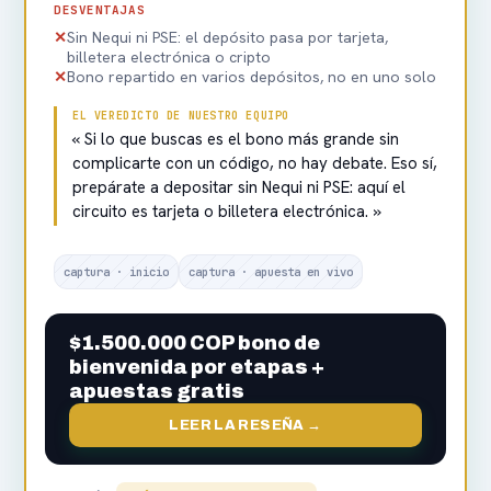
DESVENTAJAS
✕
Sin Nequi ni PSE: el depósito pasa por tarjeta,
billetera electrónica o cripto
✕
Bono repartido en varios depósitos, no en uno solo
EL VEREDICTO DE NUESTRO EQUIPO
« Si lo que buscas es el bono más grande sin
complicarte con un código, no hay debate. Eso sí,
prepárate a depositar sin Nequi ni PSE: aquí el
circuito es tarjeta o billetera electrónica. »
captura · inicio
captura · apuesta en vivo
$1.500.000 COP bono de
bienvenida por etapas +
apuestas gratis
LEER LA RESEÑA →