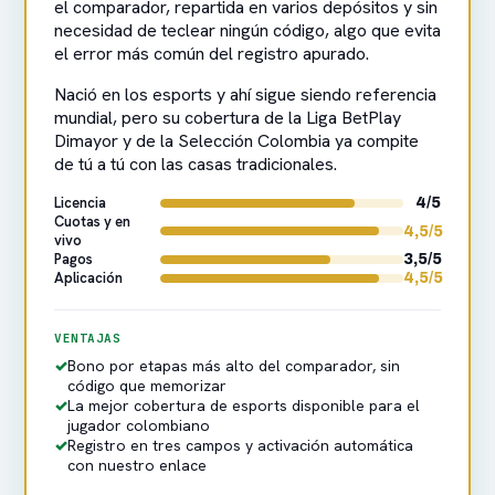
el comparador, repartida en varios depósitos y sin
necesidad de teclear ningún código, algo que evita
el error más común del registro apurado.
Nació en los esports y ahí sigue siendo referencia
mundial, pero su cobertura de la Liga BetPlay
Dimayor y de la Selección Colombia ya compite
de tú a tú con las casas tradicionales.
Licencia
4/5
Cuotas y en
4,5/5
vivo
Pagos
3,5/5
Aplicación
4,5/5
VENTAJAS
✓
Bono por etapas más alto del comparador, sin
código que memorizar
✓
La mejor cobertura de esports disponible para el
jugador colombiano
✓
Registro en tres campos y activación automática
con nuestro enlace