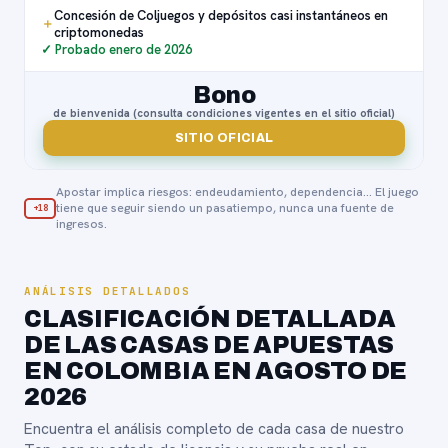
Concesión de Coljuegos y depósitos casi instantáneos en
＋
criptomonedas
✓ Probado enero de 2026
Bono
de bienvenida (consulta condiciones vigentes en el sitio oficial)
SITIO OFICIAL
Apostar implica riesgos: endeudamiento, dependencia… El juego
tiene que seguir siendo un pasatiempo, nunca una fuente de
+18
ingresos.
ANÁLISIS DETALLADOS
CLASIFICACIÓN DETALLADA
DE LAS CASAS DE APUESTAS
EN COLOMBIA EN AGOSTO DE
2026
Encuentra el análisis completo de cada casa de nuestro