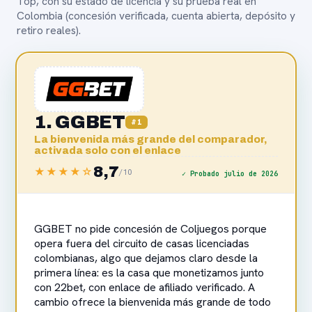
Top, con su estado de licencia y su prueba real en
Colombia (concesión verificada, cuenta abierta, depósito y
retiro reales).
1. GGBET
#1
La bienvenida más grande del comparador,
activada solo con el enlace
8,7
★★★★☆
/10
✓ Probado julio de 2026
GGBET no pide concesión de Coljuegos porque
opera fuera del circuito de casas licenciadas
colombianas, algo que dejamos claro desde la
primera línea: es la casa que monetizamos junto
con 22bet, con enlace de afiliado verificado. A
cambio ofrece la bienvenida más grande de todo