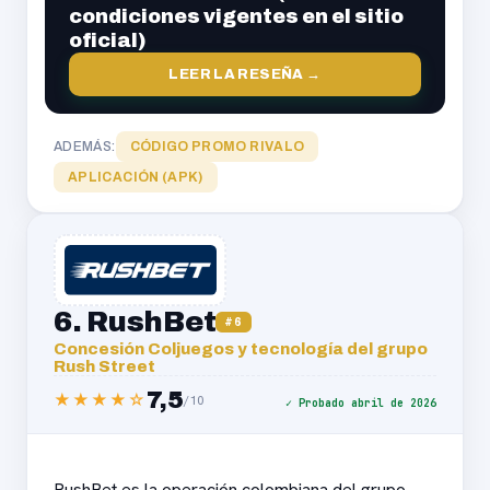
condiciones vigentes en el sitio
oficial)
LEER LA RESEÑA →
ADEMÁS:
CÓDIGO PROMO RIVALO
APLICACIÓN (APK)
6. RushBet
#6
Concesión Coljuegos y tecnología del grupo
Rush Street
7,5
★★★★☆
/10
✓ Probado abril de 2026
RushBet es la operación colombiana del grupo