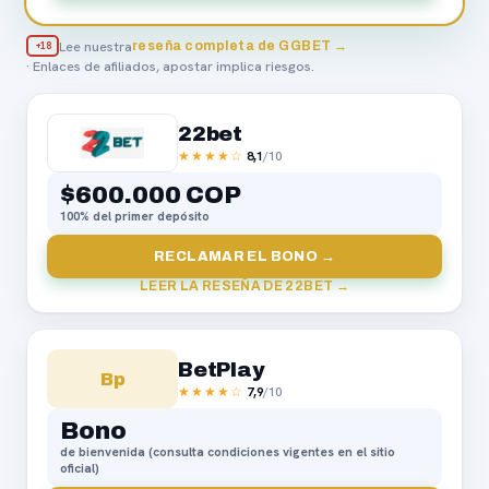
Lee nuestra
reseña completa de GGBET →
+18
· Enlaces de afiliados, apostar implica riesgos.
22bet
★★★★☆
8,1
/10
$600.000 COP
100% del primer depósito
RECLAMAR EL BONO →
LEER LA RESEÑA DE 22BET →
BetPlay
Bp
★★★★☆
7,9
/10
Bono
de bienvenida (consulta condiciones vigentes en el sitio
oficial)