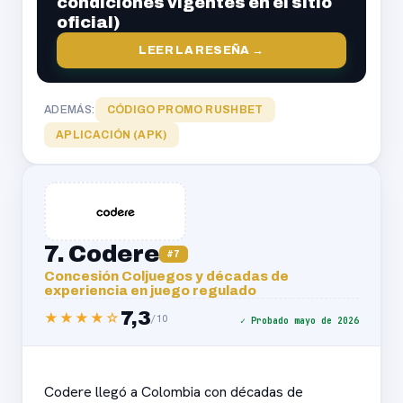
condiciones vigentes en el sitio
oficial)
LEER LA RESEÑA →
ADEMÁS:
CÓDIGO PROMO RUSHBET
APLICACIÓN (APK)
7. Codere
#7
Concesión Coljuegos y décadas de
experiencia en juego regulado
7,3
★★★★☆
/10
✓ Probado mayo de 2026
Codere llegó a Colombia con décadas de