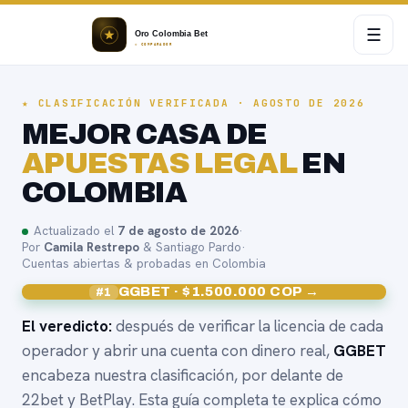
☰
★ CLASIFICACIÓN VERIFICADA · AGOSTO DE 2026
MEJOR CASA DE
APUESTAS LEGAL
EN
COLOMBIA
Actualizado el
7 de agosto de 2026
·
Por
Camila Restrepo
& Santiago Pardo
·
Cuentas abiertas & probadas en Colombia
GGBET · $1.500.000 COP →
#1
El veredicto:
después de verificar la licencia de cada
operador y abrir una cuenta con dinero real,
GGBET
encabeza nuestra clasificación, por delante de
22bet y BetPlay. Esta guía completa te explica cómo