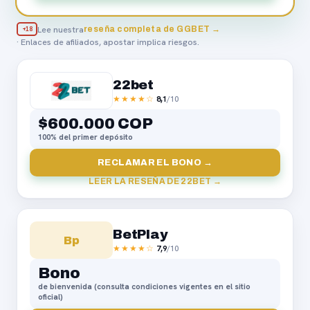
Lee nuestra
reseña completa de GGBET →
+18
· Enlaces de afiliados, apostar implica riesgos.
22bet
★★★★☆
8,1
/10
$600.000 COP
100% del primer depósito
RECLAMAR EL BONO →
LEER LA RESEÑA DE 22BET →
BetPlay
Bp
★★★★☆
7,9
/10
Bono
de bienvenida (consulta condiciones vigentes en el sitio
oficial)