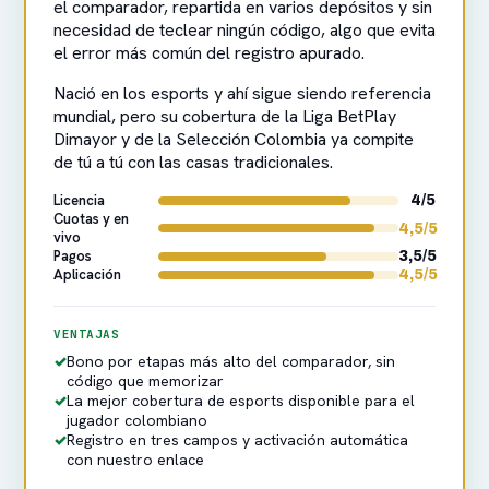
el comparador, repartida en varios depósitos y sin
necesidad de teclear ningún código, algo que evita
el error más común del registro apurado.
Nació en los esports y ahí sigue siendo referencia
mundial, pero su cobertura de la Liga BetPlay
Dimayor y de la Selección Colombia ya compite
de tú a tú con las casas tradicionales.
Licencia
4/5
Cuotas y en
4,5/5
vivo
Pagos
3,5/5
Aplicación
4,5/5
VENTAJAS
✓
Bono por etapas más alto del comparador, sin
código que memorizar
✓
La mejor cobertura de esports disponible para el
jugador colombiano
✓
Registro en tres campos y activación automática
con nuestro enlace