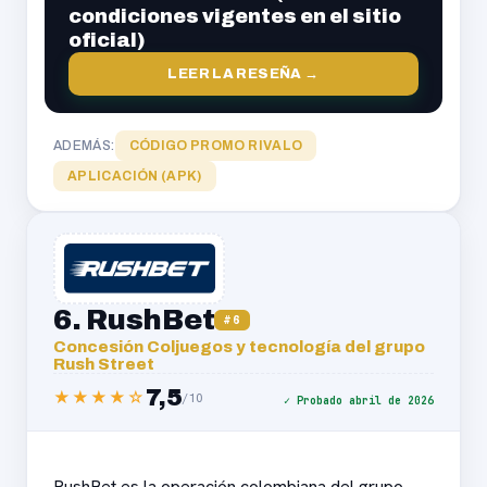
condiciones vigentes en el sitio
oficial)
LEER LA RESEÑA →
ADEMÁS:
CÓDIGO PROMO RIVALO
APLICACIÓN (APK)
6. RushBet
#6
Concesión Coljuegos y tecnología del grupo
Rush Street
7,5
★★★★☆
/10
✓ Probado abril de 2026
RushBet es la operación colombiana del grupo