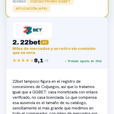
ADEMÁS:
CÓDIGO PROMO GGBET
APLICACIÓN (APK)
2. 22bet
#2
Miles de mercados y un retiro sin comisión
que se nota
8,1
★★★★☆
/10
✓ Probado agosto de 2026
22bet tampoco figura en el registro de
concesiones de Coljuegos, así que lo tratamos
igual que a GGBET: casa monetizada con enlace
verificado, no casa licenciada. Lo que compensa
esa ausencia es el tamaño de su catálogo,
sencillamente el más grande que medimos en
todo el comparador, con miles de mercados por