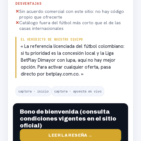
DESVENTAJAS
✕
Sin acuerdo comercial con este sitio: no hay código
propio que ofrecerte
✕
Catálogo fuera del fútbol más corto que el de las
casas internacionales
EL VEREDICTO DE NUESTRO EQUIPO
« La referencia licenciada del fútbol colombiano:
si tu prioridad es la concesión local y la Liga
BetPlay Dimayor con lupa, aquí no hay mejor
opción. Para activar cualquier oferta, pasa
directo por betplay.com.co. »
captura · inicio
captura · apuesta en vivo
Bono de bienvenida (consulta
condiciones vigentes en el sitio
oficial)
LEER LA RESEÑA →