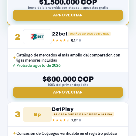
$1.500.000 COP
bono de bienvenida por etapas + apuestas gratis
APROVECHAR
22bet
2
CATÁLOGO DESCOMUNAL
★★★★☆
8,1
/10
Catálogo de mercados el más amplio del comparador, con
＋
ligas menores incluidas
✓ Probado agosto de 2026
$600.000 COP
100% del primer depósito
APROVECHAR
BetPlay
3
Bp
LA CASA QUE LE DA NOMBRE A LA LIGA
★★★★☆
7,9
/10
＋
Concesión de Coljuegos verificable en el registro público