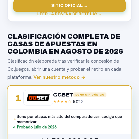
SITIO OFICIAL →
LEER LA RESEÑA DE BETPLAY →
CLASIFICACIÓN COMPLETA DE
CASAS DE APUESTAS EN
COLOMBIA EN AGOSTO DE 2026
Clasificación elaborada tras verificar la concesión de
Coljuegos, abrir una cuenta y probar el retiro en cada
plataforma.
Ver nuestro método →
GGBET
1
BONO SIN CÓDIGO
★★★★☆
8,7
/10
Bono por etapas más alto del comparador, sin código que
＋
memorizar
✓ Probado julio de 2026