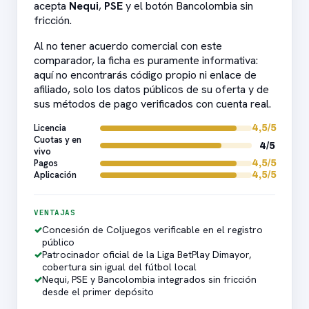
acepta
Nequi
,
PSE
y el botón Bancolombia sin
fricción.
Al no tener acuerdo comercial con este
comparador, la ficha es puramente informativa:
aquí no encontrarás código propio ni enlace de
afiliado, solo los datos públicos de su oferta y de
sus métodos de pago verificados con cuenta real.
Licencia
4,5/5
Cuotas y en
4/5
vivo
Pagos
4,5/5
Aplicación
4,5/5
VENTAJAS
✓
Concesión de Coljuegos verificable en el registro
público
✓
Patrocinador oficial de la Liga BetPlay Dimayor,
cobertura sin igual del fútbol local
✓
Nequi, PSE y Bancolombia integrados sin fricción
desde el primer depósito