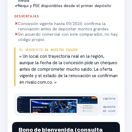
media
✓
Nequi y PSE disponibles desde el primer depósito
DESVENTAJAS
✕
Concesión vigente hasta 09/2026: confirma la
renovación antes de depositar montos grandes
✕
Sin acuerdo comercial con este comparador, no hay
código propio
EL VEREDICTO DE NUESTRO EQUIPO
« Un local con trayectoria real en la región,
aunque la fecha de la concesión pide un chequeo
antes de comprometer mucho saldo. La oferta
vigente y el estado de la renovación se confirman
en rivalo.com.co. »
captura
·
apuesta
en vivo
Bono de bienvenida (consulta