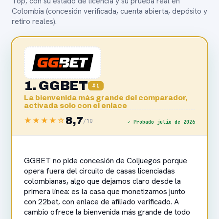
Top, con su estado de licencia y su prueba real en
Colombia (concesión verificada, cuenta abierta, depósito y
retiro reales).
1. GGBET
#1
La bienvenida más grande del comparador,
activada solo con el enlace
8,7
★★★★☆
/10
✓ Probado julio de 2026
GGBET no pide concesión de Coljuegos porque
opera fuera del circuito de casas licenciadas
colombianas, algo que dejamos claro desde la
primera línea: es la casa que monetizamos junto
con 22bet, con enlace de afiliado verificado. A
cambio ofrece la bienvenida más grande de todo