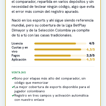
el comparador, repartida en varios depósitos y sin
necesidad de teclear ningún código, algo que evita
el error más común del registro apurado.
Nació en los esports y ahí sigue siendo referencia
mundial, pero su cobertura de la Liga BetPlay
Dimayor y de la Selección Colombia ya compite
de tú a tú con las casas tradicionales.
Licencia
4/5
Cuotas y en
4,5/5
vivo
Pagos
3,5/5
Aplicación
4,5/5
VENTAJAS
✓
Bono por etapas más alto del comparador, sin
código que memorizar
✓
La mejor cobertura de esports disponible para el
jugador colombiano
✓
Registro en tres campos y activación automática
con nuestro enlace