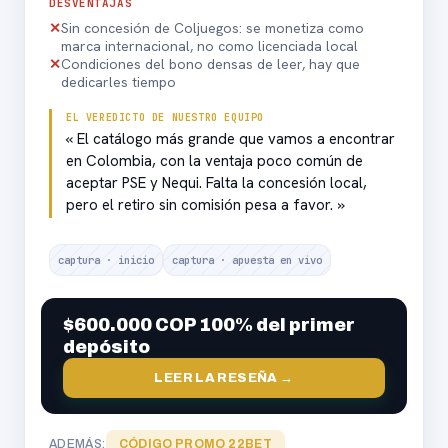
DESVENTAJAS
✕
Sin concesión de Coljuegos: se monetiza como
marca internacional, no como licenciada local
✕
Condiciones del bono densas de leer, hay que
dedicarles tiempo
EL VEREDICTO DE NUESTRO EQUIPO
« El catálogo más grande que vamos a encontrar
en Colombia, con la ventaja poco común de
aceptar PSE y Nequi. Falta la concesión local,
pero el retiro sin comisión pesa a favor. »
captura · inicio
captura · apuesta en vivo
$600.000 COP 100% del primer
depósito
LEER LA RESEÑA →
ADEMÁS:
CÓDIGO PROMO 22BET