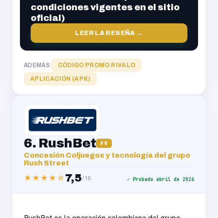
condiciones vigentes en el sitio
oficial)
LEER LA RESEÑA →
ADEMÁS:
CÓDIGO PROMO RIVALO
APLICACIÓN (APK)
6. RushBet
#6
Concesión Coljuegos y tecnología del grupo
Rush Street
7,5
★★★★☆
/10
✓ Probado abril de 2026
RushBet es la operación colombiana del grupo