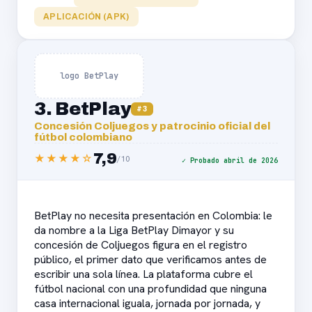
APLICACIÓN (APK)
logo BetPlay
3. BetPlay
#3
Concesión Coljuegos y patrocinio oficial del
fútbol colombiano
7,9
★★★★☆
/10
✓ Probado abril de 2026
BetPlay no necesita presentación en Colombia: le
da nombre a la Liga BetPlay Dimayor y su
concesión de Coljuegos figura en el registro
público, el primer dato que verificamos antes de
escribir una sola línea. La plataforma cubre el
fútbol nacional con una profundidad que ninguna
casa internacional iguala, jornada por jornada, y