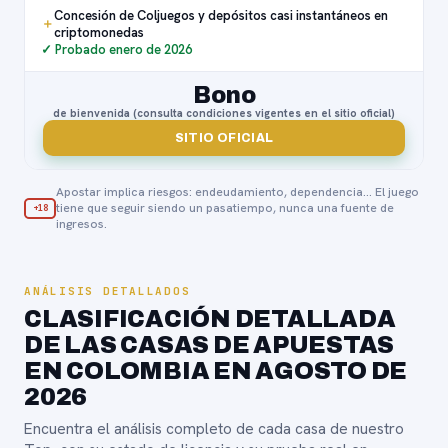
Concesión de Coljuegos y depósitos casi instantáneos en
＋
criptomonedas
✓ Probado enero de 2026
Bono
de bienvenida (consulta condiciones vigentes en el sitio oficial)
SITIO OFICIAL
Apostar implica riesgos: endeudamiento, dependencia… El juego
tiene que seguir siendo un pasatiempo, nunca una fuente de
+18
ingresos.
ANÁLISIS DETALLADOS
CLASIFICACIÓN DETALLADA
DE LAS CASAS DE APUESTAS
EN COLOMBIA EN AGOSTO DE
2026
Encuentra el análisis completo de cada casa de nuestro