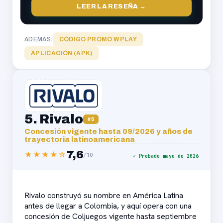
LEER LA RESEÑA →
ADEMÁS:
CÓDIGO PROMO WPLAY
APLICACIÓN (APK)
5. Rivalo
#5
Concesión vigente hasta 09/2026 y años de
trayectoria latinoamericana
7,6
★★★★☆
/10
✓ Probado mayo de 2026
Rivalo construyó su nombre en América Latina
antes de llegar a Colombia, y aquí opera con una
concesión de Coljuegos vigente hasta septiembre