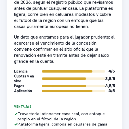
de 2026, según el registro público que revisamos
antes de puntuar cualquier casa. La plataforma es
ligera, corre bien en celulares modestos y cubre
el fútbol de la región con un enfoque que las
casas puramente europeas no tienen.
Un dato que anotamos para el jugador prudente: al
acercarse el vencimiento de la concesión,
conviene confirmar en el sitio oficial que la
renovación esté en trámite antes de dejar saldo
grande en la cuenta.
Licencia
4/5
Cuotas y en
3,5/5
vivo
Pagos
3,5/5
Aplicación
4/5
VENTAJAS
✓
Trayectoria latinoamericana real, con enfoque
propio en el fútbol de la región
✓
Plataforma ligera, cómoda en celulares de gama