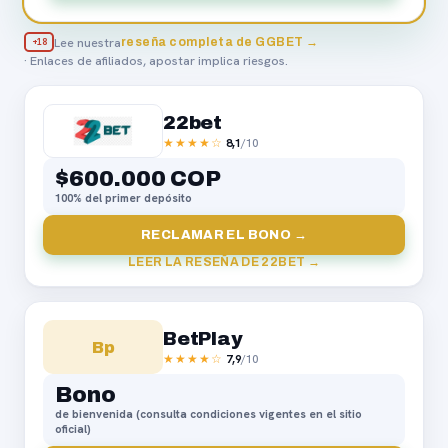
Lee nuestra
reseña completa de GGBET →
+18
· Enlaces de afiliados, apostar implica riesgos.
22bet
★★★★☆
8,1
/10
$600.000 COP
100% del primer depósito
RECLAMAR EL BONO →
LEER LA RESEÑA DE 22BET →
BetPlay
Bp
★★★★☆
7,9
/10
Bono
de bienvenida (consulta condiciones vigentes en el sitio
oficial)