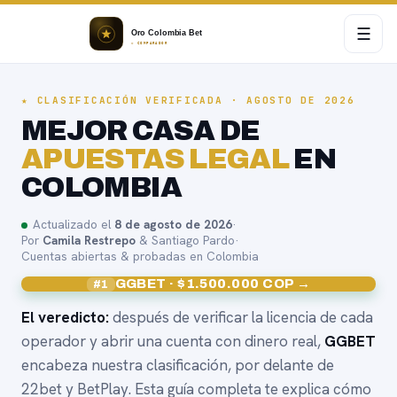
☰
★ CLASIFICACIÓN VERIFICADA · AGOSTO DE 2026
MEJOR CASA DE
APUESTAS LEGAL
EN
COLOMBIA
Actualizado el
8 de agosto de 2026
·
Por
Camila Restrepo
& Santiago Pardo
·
Cuentas abiertas & probadas en Colombia
GGBET · $1.500.000 COP →
#1
El veredicto:
después de verificar la licencia de cada
operador y abrir una cuenta con dinero real,
GGBET
encabeza nuestra clasificación, por delante de
22bet y BetPlay. Esta guía completa te explica cómo