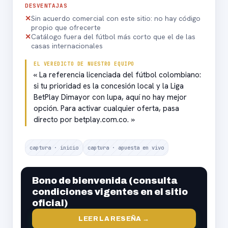
DESVENTAJAS
✕
Sin acuerdo comercial con este sitio: no hay código
propio que ofrecerte
✕
Catálogo fuera del fútbol más corto que el de las
casas internacionales
EL VEREDICTO DE NUESTRO EQUIPO
« La referencia licenciada del fútbol colombiano:
si tu prioridad es la concesión local y la Liga
BetPlay Dimayor con lupa, aquí no hay mejor
opción. Para activar cualquier oferta, pasa
directo por betplay.com.co. »
captura · inicio
captura · apuesta en vivo
Bono de bienvenida (consulta
condiciones vigentes en el sitio
oficial)
LEER LA RESEÑA →