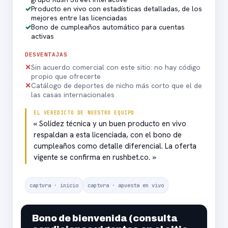
✓
Producto en vivo con estadísticas detalladas, de los
mejores entre las licenciadas
✓
Bono de cumpleaños automático para cuentas
activas
DESVENTAJAS
✕
Sin acuerdo comercial con este sitio: no hay código
propio que ofrecerte
✕
Catálogo de deportes de nicho más corto que el de
las casas internacionales
EL VEREDICTO DE NUESTRO EQUIPO
« Solidez técnica y un buen producto en vivo
respaldan a esta licenciada, con el bono de
cumpleaños como detalle diferencial. La oferta
vigente se confirma en rushbet.co. »
captura · inicio
captura · apuesta en vivo
Bono de bienvenida (consulta