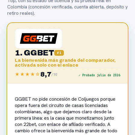
Top, con su estado de licencia y su prueba real en
Colombia (concesión verificada, cuenta abierta, depósito y
retiro reales).
1. GGBET
#1
La bienvenida más grande del comparador,
activada solo con el enlace
8,7
★★★★☆
/10
✓ Probado julio de 2026
GGBET no pide concesión de Coljuegos porque
opera fuera del circuito de casas licenciadas
colombianas, algo que dejamos claro desde la
primera línea: es la casa que monetizamos junto
con 22bet, con enlace de afiliado verificado. A
cambio ofrece la bienvenida más grande de todo