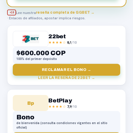
Lee nuestra
reseña completa de GGBET →
+18
· Enlaces de afiliados, apostar implica riesgos.
22bet
★★★★☆
8,1
/10
$600.000 COP
100% del primer depósito
RECLAMAR EL BONO →
LEER LA RESEÑA DE 22BET →
BetPlay
Bp
★★★★☆
7,9
/10
Bono
de bienvenida (consulta condiciones vigentes en el sitio
oficial)