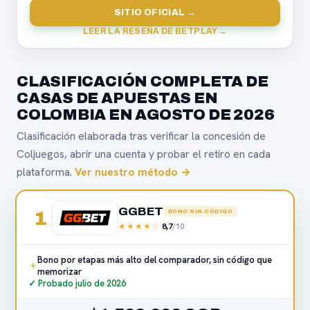
SITIO OFICIAL →
LEER LA RESEÑA DE BETPLAY →
CLASIFICACIÓN COMPLETA DE
CASAS DE APUESTAS EN
COLOMBIA EN AGOSTO DE 2026
Clasificación elaborada tras verificar la concesión de
Coljuegos, abrir una cuenta y probar el retiro en cada
plataforma.
Ver nuestro método →
GGBET
1
BONO SIN CÓDIGO
★★★★☆
8,7
/10
Bono por etapas más alto del comparador, sin código que
＋
memorizar
✓ Probado julio de 2026