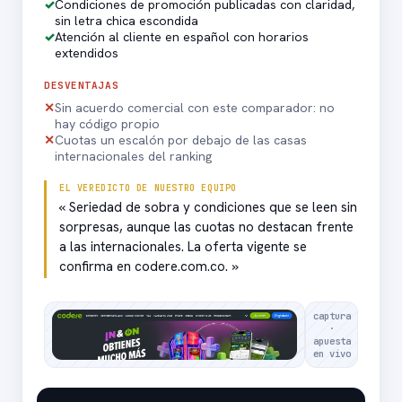
✓
Condiciones de promoción publicadas con claridad,
sin letra chica escondida
✓
Atención al cliente en español con horarios
extendidos
DESVENTAJAS
✕
Sin acuerdo comercial con este comparador: no
hay código propio
✕
Cuotas un escalón por debajo de las casas
internacionales del ranking
EL VEREDICTO DE NUESTRO EQUIPO
« Seriedad de sobra y condiciones que se leen sin
sorpresas, aunque las cuotas no destacan frente
a las internacionales. La oferta vigente se
confirma en codere.com.co. »
captura
·
apuesta
en vivo