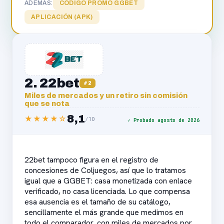
ADEMÁS:
CÓDIGO PROMO GGBET
APLICACIÓN (APK)
2. 22bet
#2
Miles de mercados y un retiro sin comisión
que se nota
8,1
★★★★☆
/10
✓ Probado agosto de 2026
22bet tampoco figura en el registro de
concesiones de Coljuegos, así que lo tratamos
igual que a GGBET: casa monetizada con enlace
verificado, no casa licenciada. Lo que compensa
esa ausencia es el tamaño de su catálogo,
sencillamente el más grande que medimos en
todo el comparador, con miles de mercados por