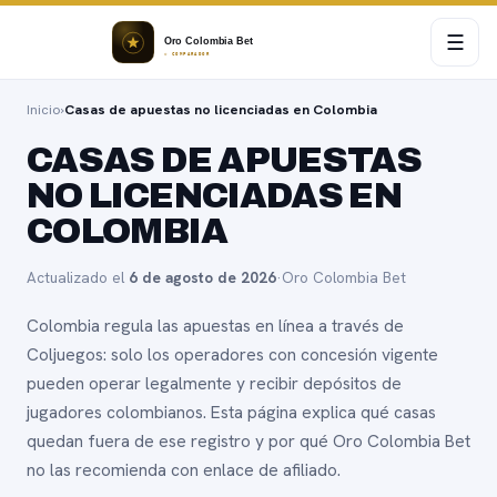
☰
Inicio
›
Casas de apuestas no licenciadas en Colombia
CASAS DE APUESTAS
NO LICENCIADAS EN
COLOMBIA
Actualizado el
6 de agosto de 2026
·
Oro Colombia Bet
Colombia regula las apuestas en línea a través de
Coljuegos: solo los operadores con concesión vigente
pueden operar legalmente y recibir depósitos de
jugadores colombianos. Esta página explica qué casas
quedan fuera de ese registro y por qué Oro Colombia Bet
no las recomienda con enlace de afiliado.