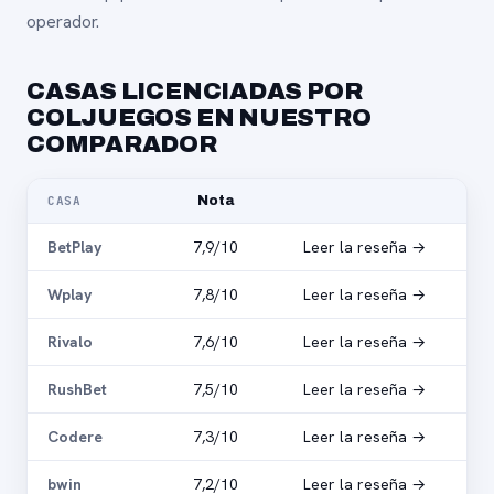
operador.
CASAS LICENCIADAS POR
COLJUEGOS EN NUESTRO
COMPARADOR
CASA
Nota
BetPlay
7,9/10
Leer la reseña →
Wplay
7,8/10
Leer la reseña →
Rivalo
7,6/10
Leer la reseña →
RushBet
7,5/10
Leer la reseña →
Codere
7,3/10
Leer la reseña →
bwin
7,2/10
Leer la reseña →