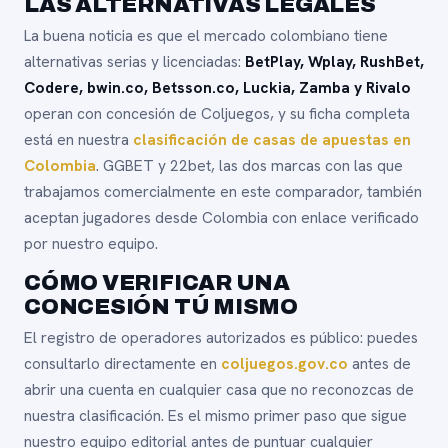
LAS ALTERNATIVAS LEGALES
La buena noticia es que el mercado colombiano tiene
alternativas serias y licenciadas:
BetPlay, Wplay, RushBet,
Codere, bwin.co, Betsson.co, Luckia, Zamba y Rivalo
operan con concesión de Coljuegos, y su ficha completa
está en nuestra
clasificación de casas de apuestas en
Colombia
. GGBET y 22bet, las dos marcas con las que
trabajamos comercialmente en este comparador, también
aceptan jugadores desde Colombia con enlace verificado
por nuestro equipo.
CÓMO VERIFICAR UNA
CONCESIÓN TÚ MISMO
El registro de operadores autorizados es público: puedes
consultarlo directamente en
coljuegos.gov.co
antes de
abrir una cuenta en cualquier casa que no reconozcas de
nuestra clasificación. Es el mismo primer paso que sigue
nuestro equipo editorial antes de puntuar cualquier