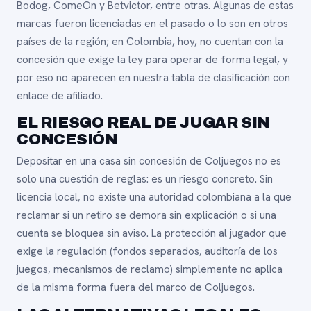
Bodog, ComeOn y Betvictor, entre otras. Algunas de estas
marcas fueron licenciadas en el pasado o lo son en otros
países de la región; en Colombia, hoy, no cuentan con la
concesión que exige la ley para operar de forma legal, y
por eso no aparecen en nuestra tabla de clasificación con
enlace de afiliado.
EL RIESGO REAL DE JUGAR SIN
CONCESIÓN
Depositar en una casa sin concesión de Coljuegos no es
solo una cuestión de reglas: es un riesgo concreto. Sin
licencia local, no existe una autoridad colombiana a la que
reclamar si un retiro se demora sin explicación o si una
cuenta se bloquea sin aviso. La protección al jugador que
exige la regulación (fondos separados, auditoría de los
juegos, mecanismos de reclamo) simplemente no aplica
de la misma forma fuera del marco de Coljuegos.