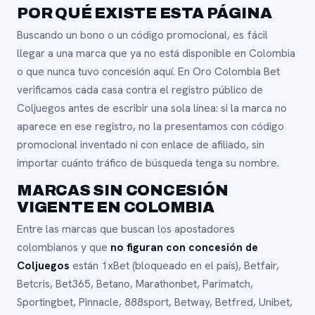
POR QUÉ EXISTE ESTA PÁGINA
Buscando un bono o un código promocional, es fácil
llegar a una marca que ya no está disponible en Colombia
o que nunca tuvo concesión aquí. En Oro Colombia Bet
verificamos cada casa contra el registro público de
Coljuegos antes de escribir una sola línea: si la marca no
aparece en ese registro, no la presentamos con código
promocional inventado ni con enlace de afiliado, sin
importar cuánto tráfico de búsqueda tenga su nombre.
MARCAS SIN CONCESIÓN
VIGENTE EN COLOMBIA
Entre las marcas que buscan los apostadores
colombianos y que
no figuran con concesión de
Coljuegos
están 1xBet (bloqueado en el país), Betfair,
Betcris, Bet365, Betano, Marathonbet, Parimatch,
Sportingbet, Pinnacle, 888sport, Betway, Betfred, Unibet,