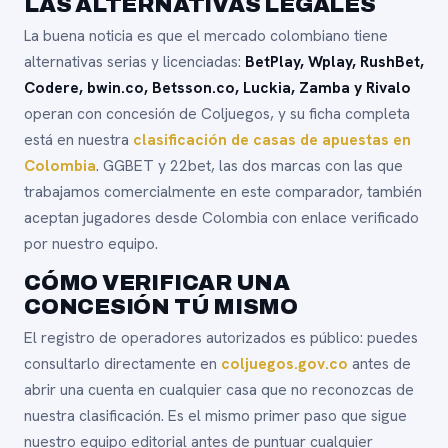
LAS ALTERNATIVAS LEGALES
La buena noticia es que el mercado colombiano tiene
alternativas serias y licenciadas:
BetPlay, Wplay, RushBet,
Codere, bwin.co, Betsson.co, Luckia, Zamba y Rivalo
operan con concesión de Coljuegos, y su ficha completa
está en nuestra
clasificación de casas de apuestas en
Colombia
. GGBET y 22bet, las dos marcas con las que
trabajamos comercialmente en este comparador, también
aceptan jugadores desde Colombia con enlace verificado
por nuestro equipo.
CÓMO VERIFICAR UNA
CONCESIÓN TÚ MISMO
El registro de operadores autorizados es público: puedes
consultarlo directamente en
coljuegos.gov.co
antes de
abrir una cuenta en cualquier casa que no reconozcas de
nuestra clasificación. Es el mismo primer paso que sigue
nuestro equipo editorial antes de puntuar cualquier