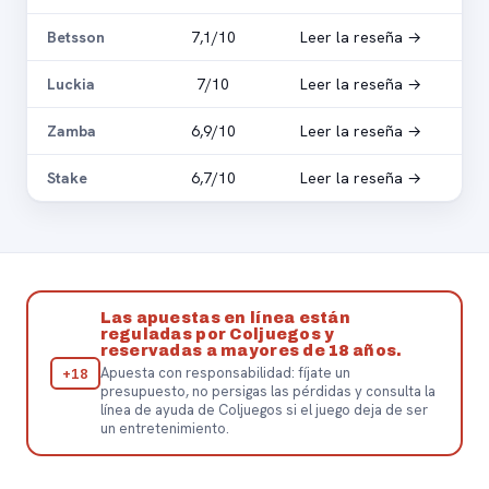
Betsson
7,1/10
Leer la reseña →
Luckia
7/10
Leer la reseña →
Zamba
6,9/10
Leer la reseña →
Stake
6,7/10
Leer la reseña →
Las apuestas en línea están
reguladas por Coljuegos y
reservadas a mayores de 18 años.
Apuesta con responsabilidad: fíjate un
+18
presupuesto, no persigas las pérdidas y consulta la
línea de ayuda de Coljuegos si el juego deja de ser
un entretenimiento.