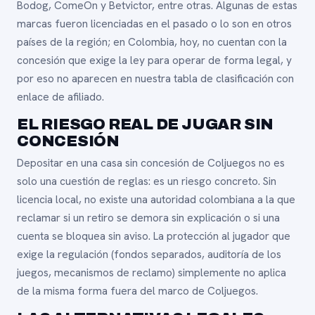
Bodog, ComeOn y Betvictor, entre otras. Algunas de estas
marcas fueron licenciadas en el pasado o lo son en otros
países de la región; en Colombia, hoy, no cuentan con la
concesión que exige la ley para operar de forma legal, y
por eso no aparecen en nuestra tabla de clasificación con
enlace de afiliado.
EL RIESGO REAL DE JUGAR SIN
CONCESIÓN
Depositar en una casa sin concesión de Coljuegos no es
solo una cuestión de reglas: es un riesgo concreto. Sin
licencia local, no existe una autoridad colombiana a la que
reclamar si un retiro se demora sin explicación o si una
cuenta se bloquea sin aviso. La protección al jugador que
exige la regulación (fondos separados, auditoría de los
juegos, mecanismos de reclamo) simplemente no aplica
de la misma forma fuera del marco de Coljuegos.