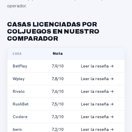
operador.
CASAS LICENCIADAS POR
COLJUEGOS EN NUESTRO
COMPARADOR
CASA
Nota
BetPlay
7,9/10
Leer la reseña →
Wplay
7,8/10
Leer la reseña →
Rivalo
7,6/10
Leer la reseña →
RushBet
7,5/10
Leer la reseña →
Codere
7,3/10
Leer la reseña →
bwin
7,2/10
Leer la reseña →