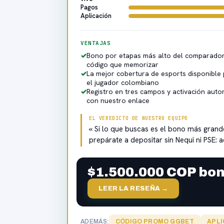
Pagos
Aplicación
VENTAJAS
✓
Bono por etapas más alto del comparador,
código que memorizar
✓
La mejor cobertura de esports disponible
el jugador colombiano
✓
Registro en tres campos y activación auto
con nuestro enlace
EL VEREDICTO DE NUESTRO EQUIPO
« Si lo que buscas es el bono más grand
prepárate a depositar sin Nequi ni PSE: aqu
$1.500.000 COP bon
LEER LA RESEÑA →
ADEMÁS:
CÓDIGO PROMO GGBET
APLI