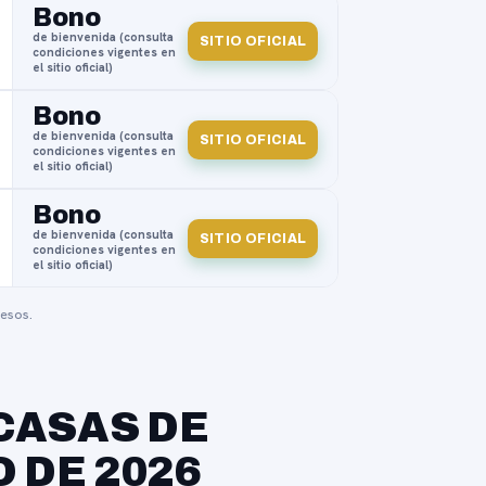
Bono
de bienvenida (consulta
SITIO OFICIAL
condiciones vigentes en
el sitio oficial)
Bono
de bienvenida (consulta
SITIO OFICIAL
condiciones vigentes en
el sitio oficial)
Bono
de bienvenida (consulta
SITIO OFICIAL
condiciones vigentes en
el sitio oficial)
resos.
CASAS DE
 DE 2026