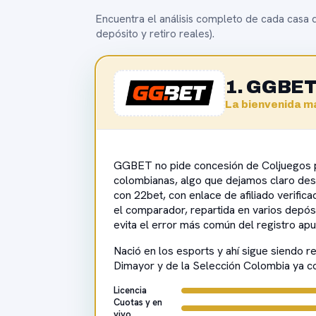
Encuentra el análisis completo de cada casa d
depósito y retiro reales).
1. GGBE
La bienvenida m
GGBET no pide concesión de Coljuegos po
colombianas, algo que dejamos claro desd
con 22bet, con enlace de afiliado verifi
el comparador, repartida en varios depósi
evita el error más común del registro apu
Nació en los esports y ahí sigue siendo r
Dimayor y de la Selección Colombia ya com
Licencia
Cuotas y en
vivo