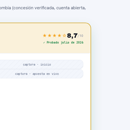
mbia (concesión verificada, cuenta abierta,
8,7
★★★★☆
/10
✓ Probado julio de 2026
captura · inicio
captura · apuesta en vivo