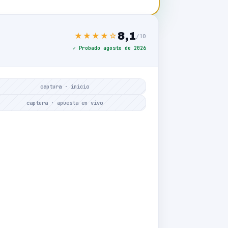
8,1
★★★★☆
/10
✓ Probado agosto de 2026
captura · inicio
captura · apuesta en vivo