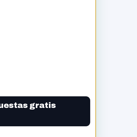
uestas gratis