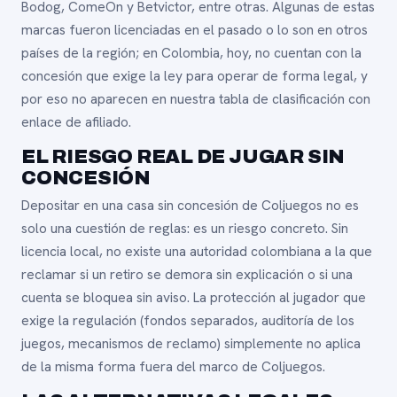
Bodog, ComeOn y Betvictor, entre otras. Algunas de estas
marcas fueron licenciadas en el pasado o lo son en otros
países de la región; en Colombia, hoy, no cuentan con la
concesión que exige la ley para operar de forma legal, y
por eso no aparecen en nuestra tabla de clasificación con
enlace de afiliado.
EL RIESGO REAL DE JUGAR SIN
CONCESIÓN
Depositar en una casa sin concesión de Coljuegos no es
solo una cuestión de reglas: es un riesgo concreto. Sin
licencia local, no existe una autoridad colombiana a la que
reclamar si un retiro se demora sin explicación o si una
cuenta se bloquea sin aviso. La protección al jugador que
exige la regulación (fondos separados, auditoría de los
juegos, mecanismos de reclamo) simplemente no aplica
de la misma forma fuera del marco de Coljuegos.