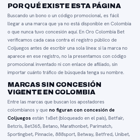
POR QUÉ EXISTE ESTA PÁGINA
Buscando un bono o un código promocional, es fácil
llegar a una marca que ya no está disponible en Colombia
o que nunca tuvo concesión aquí. En Oro Colombia Bet
verificamos cada casa contra el registro público de
Coljuegos antes de escribir una sola línea: si la marca no
aparece en ese registro, no la presentamos con código
promocional inventado ni con enlace de afiliado, sin
importar cuánto tráfico de búsqueda tenga su nombre.
MARCAS SIN CONCESIÓN
VIGENTE EN COLOMBIA
Entre las marcas que buscan los apostadores
colombianos y que
no figuran con concesión de
Coljuegos
están 1xBet (bloqueado en el país), Betfair,
Betcris, Bet365, Betano, Marathonbet, Parimatch,
Sportingbet, Pinnacle, 888sport, Betway, Betfred, Unibet,