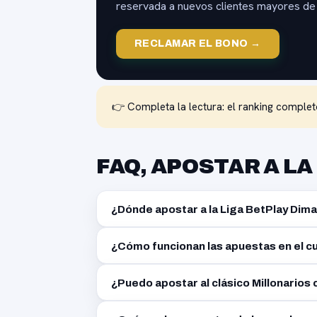
reservada a nuevos clientes mayores de
RECLAMAR EL BONO →
👉 Completa la lectura:
el ranking complet
FAQ, APOSTAR A L
¿Dónde apostar a la Liga BetPlay Dima
¿Cómo funcionan las apuestas en el cu
¿Puedo apostar al clásico Millonarios 