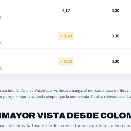
4,17
3,30
0
2,43
3,30
▲
5
2,02
3,30
▲
0
a partido. En Alianza Valledupar vs Bucaramanga, el mercado hace de
Bucar
ido parejo: mejor la apuesta simple que la combinada. Cuotas relevadas el 9 a
DIMAYOR VISTA DESDE COLO
s distintas: la fase de todos contra todos reparte los ocho cupo