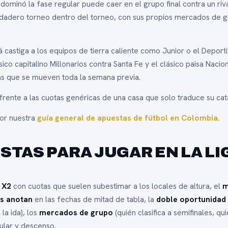
ominó la fase regular puede caer en el grupo final contra un riva
erdadero torneo dentro del torneo, con sus propios mercados de 
 castiga a los equipos de tierra caliente como Junior o el Deportiv
ásico capitalino Millonarios contra Santa Fe y el clásico paisa Nac
as que se mueven toda la semana previa.
 frente a las cuotas genéricas de una casa que solo traduce su cat
por nuestra
guía general de apuestas de fútbol en Colombia
.
ESTAS PARA JUGAR EN LA L
1X2
con cuotas que suelen subestimar a los locales de altura, el
m
s anotan
en las fechas de mitad de tabla, la
doble oportunidad
la ida), los
mercados de grupo
(quién clasifica a semifinales, q
ular y descenso.