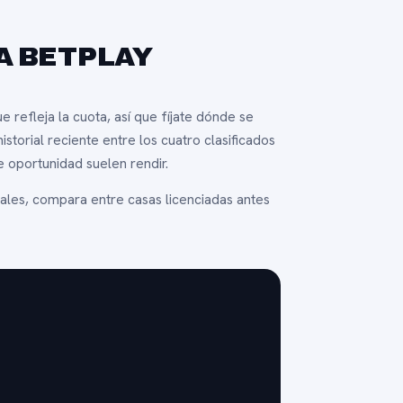
A BETPLAY
e refleja la cuota, así que fíjate dónde se
istorial reciente entre los cuatro clasificados
e oportunidad suelen rendir.
suales, compara entre casas licenciadas antes