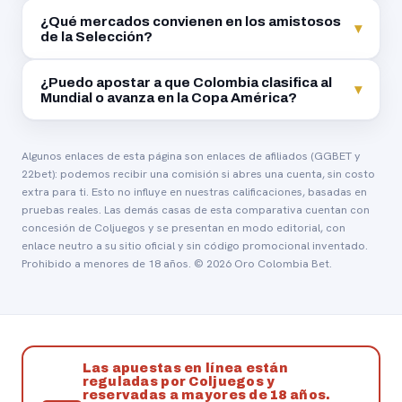
¿Qué mercados convienen en los amistosos
▾
de la Selección?
¿Puedo apostar a que Colombia clasifica al
▾
Mundial o avanza en la Copa América?
Algunos enlaces de esta página son enlaces de afiliados (GGBET y
22bet): podemos recibir una comisión si abres una cuenta, sin costo
extra para ti. Esto no influye en nuestras calificaciones, basadas en
pruebas reales. Las demás casas de esta comparativa cuentan con
concesión de Coljuegos y se presentan en modo editorial, con
enlace neutro a su sitio oficial y sin código promocional inventado.
Prohibido a menores de 18 años. © 2026 Oro Colombia Bet.
Las apuestas en línea están
reguladas por Coljuegos y
reservadas a mayores de 18 años.