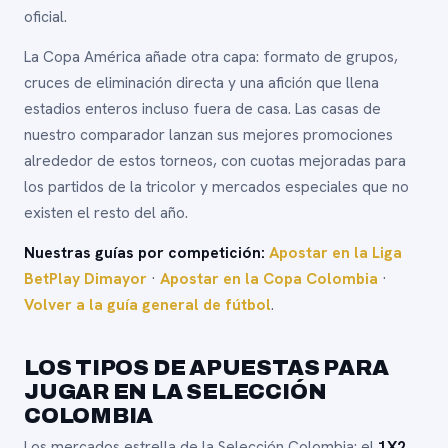
oficial.
La Copa América añade otra capa: formato de grupos,
cruces de eliminación directa y una afición que llena
estadios enteros incluso fuera de casa. Las casas de
nuestro comparador lanzan sus mejores promociones
alrededor de estos torneos, con cuotas mejoradas para
los partidos de la tricolor y mercados especiales que no
existen el resto del año.
Nuestras guías por competición:
Apostar en la Liga
BetPlay Dimayor
·
Apostar en la Copa Colombia
·
Volver a la guía general de fútbol
.
LOS TIPOS DE APUESTAS PARA
JUGAR EN LA SELECCIÓN
COLOMBIA
Los mercados estrella de la Selección Colombia: el
1X2