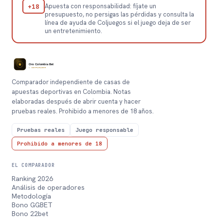
Apuesta con responsabilidad: fíjate un
+18
presupuesto, no persigas las pérdidas y consulta la
línea de ayuda de Coljuegos si el juego deja de ser
un entretenimiento.
Comparador independiente de casas de
apuestas deportivas en Colombia. Notas
elaboradas después de abrir cuenta y hacer
pruebas reales. Prohibido a menores de 18 años.
Pruebas reales
Juego responsable
Prohibido a menores de 18
EL COMPARADOR
Ranking 2026
Análisis de operadores
Metodología
Bono GGBET
Bono 22bet