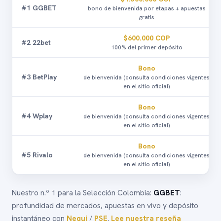
#1 GGBET
bono de bienvenida por etapas + apuestas
gratis
$600.000 COP
#2 22bet
100% del primer depósito
Bono
#3 BetPlay
de bienvenida (consulta condiciones vigentes
en el sitio oficial)
Bono
#4 Wplay
de bienvenida (consulta condiciones vigentes
en el sitio oficial)
Bono
#5 Rivalo
de bienvenida (consulta condiciones vigentes
en el sitio oficial)
Nuestro n.º 1 para la Selección Colombia:
GGBET
:
profundidad de mercados, apuestas en vivo y depósito
instantáneo con
Nequi
/
PSE
.
Lee nuestra reseña