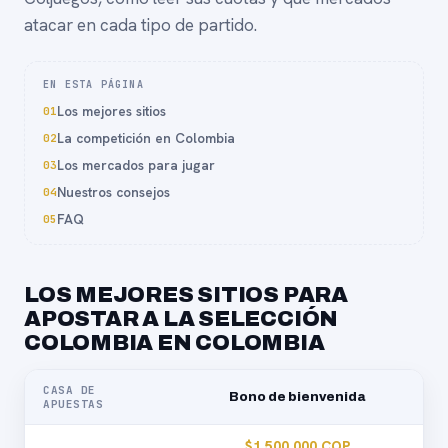
atacar en cada tipo de partido.
EN ESTA PÁGINA
Los mejores sitios
01
La competición en Colombia
02
Los mercados para jugar
03
Nuestros consejos
04
FAQ
05
LOS MEJORES SITIOS PARA
APOSTAR A LA SELECCIÓN
COLOMBIA EN COLOMBIA
CASA DE
Bono de bienvenida
APUESTAS
$1.500.000 COP