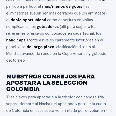
partido a partido, el
más/menos de goles
(las
eliminatorias suelen ser más cerradas que los amistosos),
el
doble oportunidad
como cobertura en visitas
complicadas, los
goleadores
(útil para seguir a los
referentes ofensivos convocados en cada fecha), los
hándicaps
frente a rivales claramente inferiores en el
papel y los
de largo plazo
: clasificación directa al
Mundial, avance de ronda en la Copa América y goleador
del torneo.
NUESTROS CONSEJOS PARA
APOSTAR A LA SELECCIÓN
COLOMBIA
Tres claves para apostarle a la tricolor con cabeza fría:
separa siempre al hincha del apostador, porque la cuota
de Colombia en casa suele venir inflada por el volumen