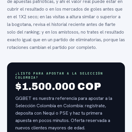
de apuestas patrióticas, y ahí el valor real puede estar en
cubrir el resultado o en los mercados de goles antes que
en el 1X2 seco; en las visitas a altura similar o superior a
la bogotana, revisa el historial reciente antes de fiarte
solo del ranking; y en los amistosos, no trates el resultado
exacto igual que en un partido de eliminatorias, porque las
rotaciones cambian el partido por completo.
¿LISTO PARA APOSTAR A LA SELECCIÓN
COLOMBIA?
$1.500.000 COP
GGBET es nuestra referencia para apostar a la
Selección Colombia en Colombia: regístrate,
deposita con Nequi o PSE y haz tu primera
apuesta en pocos minutos. Oferta reservada a
nuevos clientes mayores de edad.