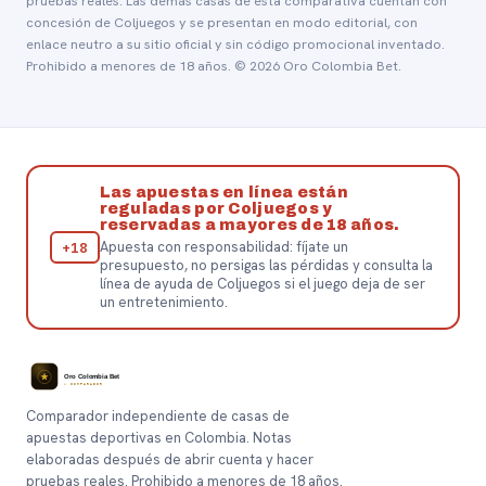
pruebas reales. Las demás casas de esta comparativa cuentan con
concesión de Coljuegos y se presentan en modo editorial, con
enlace neutro a su sitio oficial y sin código promocional inventado.
Prohibido a menores de 18 años. © 2026 Oro Colombia Bet.
Las apuestas en línea están
reguladas por Coljuegos y
reservadas a mayores de 18 años.
Apuesta con responsabilidad: fíjate un
+18
presupuesto, no persigas las pérdidas y consulta la
línea de ayuda de Coljuegos si el juego deja de ser
un entretenimiento.
Comparador independiente de casas de
apuestas deportivas en Colombia. Notas
elaboradas después de abrir cuenta y hacer
pruebas reales. Prohibido a menores de 18 años.