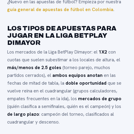
¿Nuevo en las apuestas de fútbol? Empieza por nuestra
guía general de apuestas de fútbol en Colombia
.
LOS TIPOS DE APUESTAS PARA
JUGAR EN LA LIGA BETPLAY
DIMAYOR
Los mercados de la Liga BetPlay Dimayor: el
1X2
con
cuotas que suelen subestimar a los locales de altura, el
más/menos de 2.5 goles
(torneo parejo, muchos
partidos cerrados), el
ambos equipos anotan
en las
fechas de mitad de tabla, la
doble oportunidad
que se
vuelve reina en el cuadrangular (grupos calculadores,
empates frecuentes en la ida), los
mercados de grupo
(quién clasifica a semifinales, quién es el campeón) y los
de largo plazo
: campeón del torneo, clasificados al
cuadrangular y descenso.