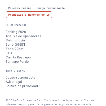
Pruebas reales
Juego responsable
Prohibido a menores de 18
EL COMPARADOR
Ranking 2026
Análisis de operadores
Metodología
Bono GGBET
Bono 22bet
FAQ
Camila Restrepo
Santiago Pardo
INFO & LEGAL
Juego responsable
Aviso legal
Política de privacidad
© 2026 Oro Colombia Bet · Comparador independiente. Contenido
informativo, sin garantía de ganancias. Algunos enlaces de esta