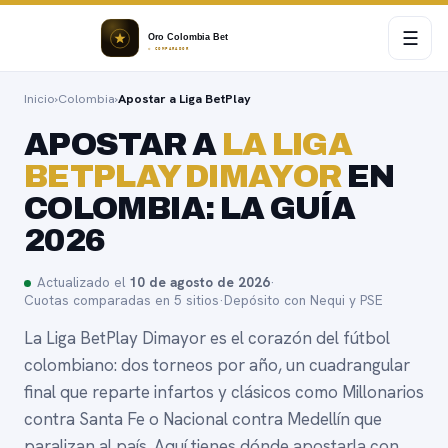
☰
Inicio
›
Colombia
›
Apostar a Liga BetPlay
APOSTAR A
LA LIGA
BETPLAY DIMAYOR
EN
COLOMBIA: LA GUÍA
2026
Actualizado el
10 de agosto de 2026
·
Cuotas comparadas en 5 sitios
·
Depósito con Nequi y PSE
La Liga BetPlay Dimayor es el corazón del fútbol
colombiano: dos torneos por año, un cuadrangular
final que reparte infartos y clásicos como Millonarios
contra Santa Fe o Nacional contra Medellín que
paralizan al país. Aquí tienes dónde apostarla con