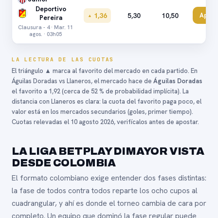
Deportivo
1,36
5,30
10,50
Apost
▲
Pereira
Clausura - 4 · Mar. 11
agos. · 03h05
LA LECTURA DE LAS CUOTAS
El triángulo ▲ marca al favorito del mercado en cada partido. En
Águilas Doradas vs Llaneros, el mercado hace de
Águilas Doradas
el favorito a 1,92 (cerca de 52 % de probabilidad implícita). La
distancia con Llaneros es clara: la cuota del favorito paga poco, el
valor está en los mercados secundarios (goles, primer tiempo).
Cuotas relevadas el 10 agosto 2026, verifícalos antes de apostar.
LA LIGA BETPLAY DIMAYOR VISTA
DESDE COLOMBIA
El formato colombiano exige entender dos fases distintas:
la fase de todos contra todos reparte los ocho cupos al
cuadrangular, y ahí es donde el torneo cambia de cara por
completo. Un equipo que dominó la fase regular puede