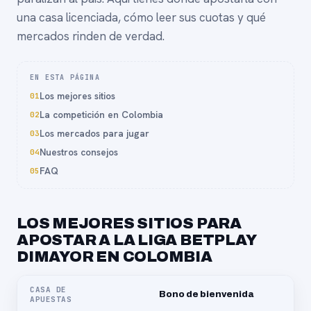
una casa licenciada, cómo leer sus cuotas y qué
mercados rinden de verdad.
EN ESTA PÁGINA
Los mejores sitios
01
La competición en Colombia
02
Los mercados para jugar
03
Nuestros consejos
04
FAQ
05
LOS MEJORES SITIOS PARA
APOSTAR A LA LIGA BETPLAY
DIMAYOR EN COLOMBIA
CASA DE
Bono de bienvenida
APUESTAS