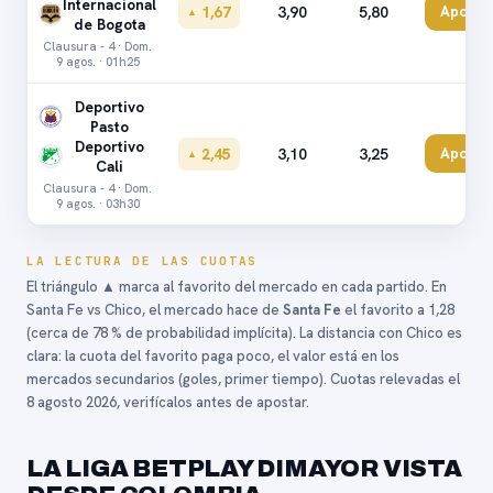
Internacional
1,67
3,90
5,80
Aposta
▲
de Bogota
Clausura - 4 · Dom.
9 agos. · 01h25
Deportivo
Pasto
Deportivo
2,45
3,10
3,25
Aposta
▲
Cali
Clausura - 4 · Dom.
9 agos. · 03h30
LA LECTURA DE LAS CUOTAS
El triángulo ▲ marca al favorito del mercado en cada partido. En
Santa Fe vs Chico, el mercado hace de
Santa Fe
el favorito a 1,28
(cerca de 78 % de probabilidad implícita). La distancia con Chico es
clara: la cuota del favorito paga poco, el valor está en los
mercados secundarios (goles, primer tiempo). Cuotas relevadas el
8 agosto 2026, verifícalos antes de apostar.
LA LIGA BETPLAY DIMAYOR VISTA