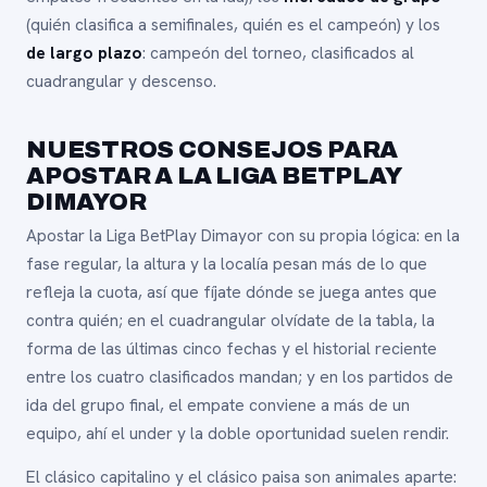
(quién clasifica a semifinales, quién es el campeón) y los
de largo plazo
: campeón del torneo, clasificados al
cuadrangular y descenso.
NUESTROS CONSEJOS PARA
APOSTAR A LA LIGA BETPLAY
DIMAYOR
Apostar la Liga BetPlay Dimayor con su propia lógica: en la
fase regular, la altura y la localía pesan más de lo que
refleja la cuota, así que fíjate dónde se juega antes que
contra quién; en el cuadrangular olvídate de la tabla, la
forma de las últimas cinco fechas y el historial reciente
entre los cuatro clasificados mandan; y en los partidos de
ida del grupo final, el empate conviene a más de un
equipo, ahí el under y la doble oportunidad suelen rendir.
El clásico capitalino y el clásico paisa son animales aparte: