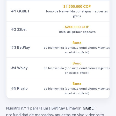
$1.500.000 COP
#1 GGBET
bono de bienvenida por etapas + apuestas
gratis
$600.000 COP
#2 22bet
100% del primer depósito
Bono
#3 BetPlay
de bienvenida (consulta condiciones vigentes
en el sitio oficial)
Bono
#4 Wplay
de bienvenida (consulta condiciones vigentes
en el sitio oficial)
Bono
#5 Rivalo
de bienvenida (consulta condiciones vigentes
en el sitio oficial)
Nuestro n.º 1 para la Liga BetPlay Dimayor:
GGBET
:
profundidad de mercados, apuestas en vivo y depósito