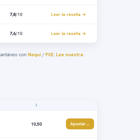
7,8
/10
Leer la reseña →
7,6
/10
Leer la reseña →
stantáneo con
Nequi
/
PSE
.
Lee nuestra
2
10,50
Apostar
→