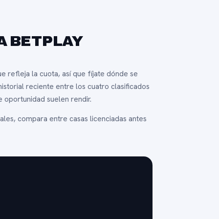
A BETPLAY
e refleja la cuota, así que fíjate dónde se
istorial reciente entre los cuatro clasificados
e oportunidad suelen rendir.
suales, compara entre casas licenciadas antes