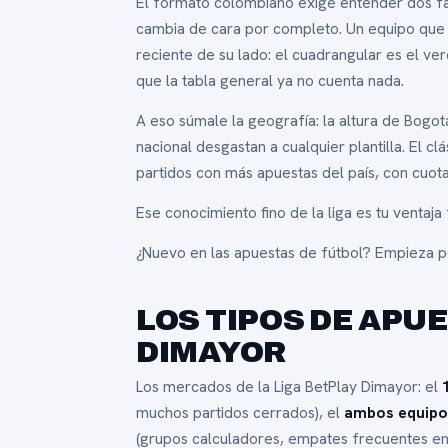
El formato colombiano exige entender dos fase
cambia de cara por completo. Un equipo que d
reciente de su lado: el cuadrangular es el v
que la tabla general ya no cuenta nada.
A eso súmale la geografía: la altura de Bogotá
nacional desgastan a cualquier plantilla. El cl
partidos con más apuestas del país, con cuot
Ese conocimiento fino de la liga es tu ventaja
¿Nuevo en las apuestas de fútbol? Empieza 
LOS TIPOS DE APU
DIMAYOR
Los mercados de la Liga BetPlay Dimayor: el
muchos partidos cerrados), el
ambos equipo
(grupos calculadores, empates frecuentes en 