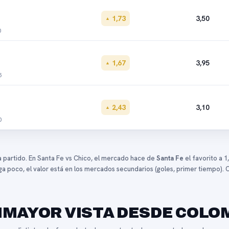
1,73
3,50
▲
0
1,67
3,95
▲
5
2,43
3,10
▲
0
a partido. En Santa Fe vs Chico, el mercado hace de
Santa Fe
el favorito a 1
aga poco, el valor está en los mercados secundarios (goles, primer tiempo). 
DIMAYOR VISTA DESDE COLO