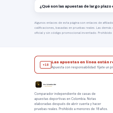
¿Qué son las apuestas de largo plazo 
Algunos enlaces de esta página son enlaces de afiliado
calificaciones, basadas en pruebas reales. Las demás
oficial y sin código promocional inventado. Prohibid
Las apuestas en línea están 
+18
Apuesta con responsabilidad: fíjate un pr
Comparador independiente de casas de
apuestas deportivas en Colombia. Notas
elaboradas después de abrir cuenta y hacer
pruebas reales. Prohibido a menores de 18 años.