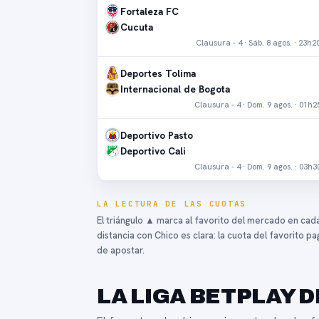
Fortaleza FC
Cucuta
Clausura - 4 · Sáb. 8 agos. · 23h2
Deportes Tolima
Internacional de Bogota
Clausura - 4 · Dom. 9 agos. · 01h2
Deportivo Pasto
Deportivo Cali
Clausura - 4 · Dom. 9 agos. · 03h3
LA LECTURA DE LAS CUOTAS
El triángulo ▲ marca al favorito del mercado en cad
distancia con Chico es clara: la cuota del favorito p
de apostar.
LA LIGA BETPLAY 