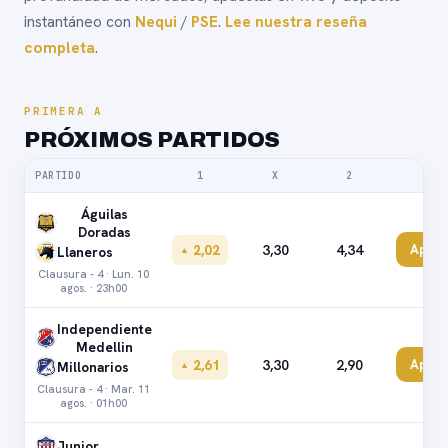
instantáneo con
Nequi
/
PSE
.
Lee nuestra reseña
completa
.
PRIMERA A
PRÓXIMOS PARTIDOS
PARTIDO
1
X
2
Águilas
Doradas
2,02
3,30
4,34
Apost
Llaneros
▲
Clausura - 4 · Lun. 10
agos. · 23h00
Independiente
Medellin
2,61
3,30
2,90
Apost
Millonarios
▲
Clausura - 4 · Mar. 11
agos. · 01h00
Junior