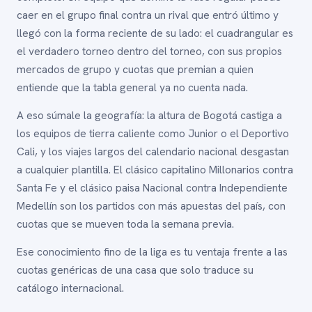
caer en el grupo final contra un rival que entró último y
llegó con la forma reciente de su lado: el cuadrangular es
el verdadero torneo dentro del torneo, con sus propios
mercados de grupo y cuotas que premian a quien
entiende que la tabla general ya no cuenta nada.
A eso súmale la geografía: la altura de Bogotá castiga a
los equipos de tierra caliente como Junior o el Deportivo
Cali, y los viajes largos del calendario nacional desgastan
a cualquier plantilla. El clásico capitalino Millonarios contra
Santa Fe y el clásico paisa Nacional contra Independiente
Medellín son los partidos con más apuestas del país, con
cuotas que se mueven toda la semana previa.
Ese conocimiento fino de la liga es tu ventaja frente a las
cuotas genéricas de una casa que solo traduce su
catálogo internacional.