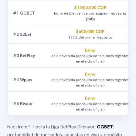
$1.500.000 COP
#1 GGBET
bono de bienvenida por etapas + apuestas
gratis
$600.000 COP
#2 22bet
100% del primer depósito
Bono
#3 BetPlay
de bienvenida (consulta condiciones vigentes
en el sitio oficial)
Bono
#4 Wplay
de bienvenida (consulta condiciones vigentes
en el sitio oficial)
Bono
#5 Rivalo
de bienvenida (consulta condiciones vigentes
en el sitio oficial)
Nuestro n.º 1 para la Liga BetPlay Dimayor:
GGBET
:
profundidad de mercados, apuestas en vivo y depósito