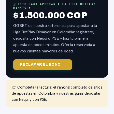
¿LISTO PARA APOSTAR A LA LIGA BETPLAY
DIMAYOR?
$1.500.000 COP
GGBET es nuestra referencia para apostar a la
Liga BetPlay Dimayor en Colombia: regístrate,
deposita con Nequi o PSE y haz tu primera
apuesta en pocos minutos. Oferta reservada a
nuevos clientes mayores de edad.
RECLAMAR EL BONO →
👉 Completa la lectura:
el ranking completo de sitios
de apuestas en Colombia
y nuestras guías
depositar
con Nequi
y
con PSE
.