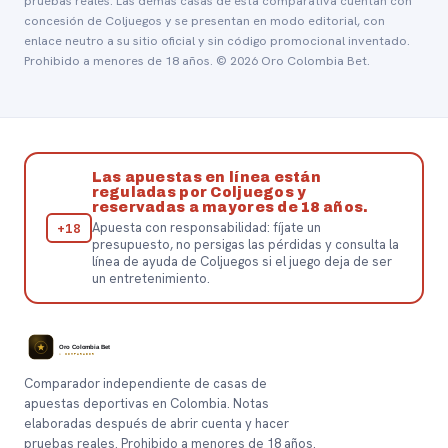
pruebas reales. Las demás casas de esta comparativa cuentan con
concesión de Coljuegos y se presentan en modo editorial, con
enlace neutro a su sitio oficial y sin código promocional inventado.
Prohibido a menores de 18 años. © 2026 Oro Colombia Bet.
Las apuestas en línea están
reguladas por Coljuegos y
reservadas a mayores de 18 años.
Apuesta con responsabilidad: fíjate un
+18
presupuesto, no persigas las pérdidas y consulta la
línea de ayuda de Coljuegos si el juego deja de ser
un entretenimiento.
Comparador independiente de casas de
apuestas deportivas en Colombia. Notas
elaboradas después de abrir cuenta y hacer
pruebas reales. Prohibido a menores de 18 años.