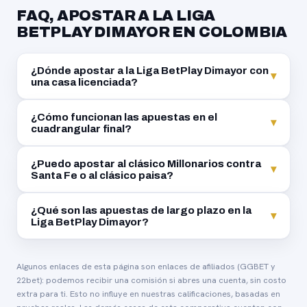
FAQ, APOSTAR A LA LIGA
BETPLAY DIMAYOR EN COLOMBIA
¿Dónde apostar a la Liga BetPlay Dimayor con
▾
una casa licenciada?
¿Cómo funcionan las apuestas en el
▾
cuadrangular final?
¿Puedo apostar al clásico Millonarios contra
▾
Santa Fe o al clásico paisa?
¿Qué son las apuestas de largo plazo en la
▾
Liga BetPlay Dimayor?
Algunos enlaces de esta página son enlaces de afiliados (GGBET y
22bet): podemos recibir una comisión si abres una cuenta, sin costo
extra para ti. Esto no influye en nuestras calificaciones, basadas en