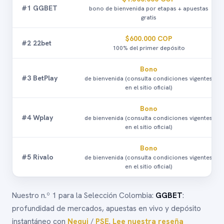
#1 GGBET
bono de bienvenida por etapas + apuestas
gratis
$600.000 COP
#2 22bet
100% del primer depósito
Bono
#3 BetPlay
de bienvenida (consulta condiciones vigentes
en el sitio oficial)
Bono
#4 Wplay
de bienvenida (consulta condiciones vigentes
en el sitio oficial)
Bono
#5 Rivalo
de bienvenida (consulta condiciones vigentes
en el sitio oficial)
Nuestro n.º 1 para la Selección Colombia:
GGBET
:
profundidad de mercados, apuestas en vivo y depósito
instantáneo con
Nequi
/
PSE
.
Lee nuestra reseña