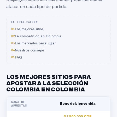
atacar en cada tipo de partido.
EN ESTA PÁGINA
Los mejores sitios
01
La competición en Colombia
02
Los mercados para jugar
03
Nuestros consejos
04
FAQ
05
LOS MEJORES SITIOS PARA
APOSTAR A LA SELECCIÓN
COLOMBIA EN COLOMBIA
CASA DE
Bono de bienvenida
APUESTAS
$1.500.000 COP