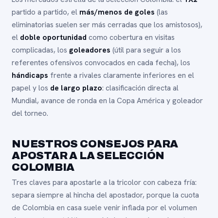
partido a partido, el
más/menos de goles
(las
eliminatorias suelen ser más cerradas que los amistosos),
el
doble oportunidad
como cobertura en visitas
complicadas, los
goleadores
(útil para seguir a los
referentes ofensivos convocados en cada fecha), los
hándicaps
frente a rivales claramente inferiores en el
papel y los
de largo plazo
: clasificación directa al
Mundial, avance de ronda en la Copa América y goleador
del torneo.
NUESTROS CONSEJOS PARA
APOSTAR A LA SELECCIÓN
COLOMBIA
Tres claves para apostarle a la tricolor con cabeza fría:
separa siempre al hincha del apostador, porque la cuota
de Colombia en casa suele venir inflada por el volumen