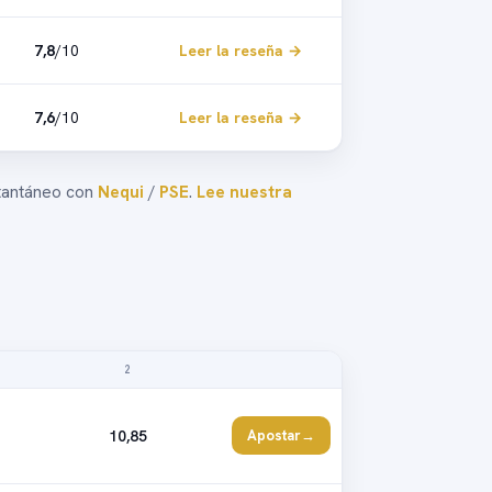
7,8
/10
Leer la reseña →
7,6
/10
Leer la reseña →
stantáneo con
Nequi
/
PSE
.
Lee nuestra
2
10,85
Apostar
→