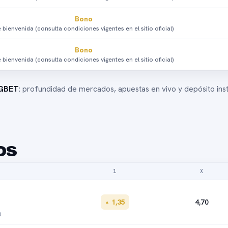
Bono
 bienvenida (consulta condiciones vigentes en el sitio oficial)
Bono
 bienvenida (consulta condiciones vigentes en el sitio oficial)
GBET
: profundidad de mercados, apuestas en vivo y depósito in
OS
1
X
1,35
4,70
▲
0