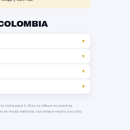
 COLOMBIA
▾
▾
▾
▾
o extra para ti. Esto no influye en nuestras
 en modo editorial, con enlace neutro a su sitio