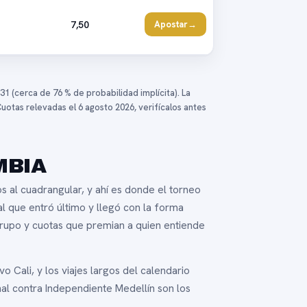
7,50
Apostar
→
,31 (cerca de 76 % de probabilidad implícita). La
Cuotas relevadas el 6 agosto 2026, verifícalos antes
MBIA
s al cuadrangular, y ahí es donde el torneo
l que entró último y llegó con la forma
grupo y cuotas que premian a quien entiende
o Cali, y los viajes largos del calendario
ional contra Independiente Medellín son los