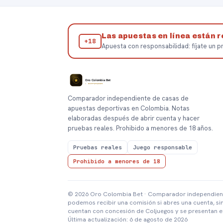
Las apuestas en línea están 
+18
Apuesta con responsabilidad: fíjate un pr
Comparador independiente de casas de
apuestas deportivas en Colombia. Notas
elaboradas después de abrir cuenta y hacer
pruebas reales. Prohibido a menores de 18 años.
Pruebas reales
Juego responsable
Prohibido a menores de 18
© 2026 Oro Colombia Bet · Comparador independiente. 
podemos recibir una comisión si abres una cuenta, sin
cuentan con concesión de Coljuegos y se presentan en 
Última actualización: 6 de agosto de 2026