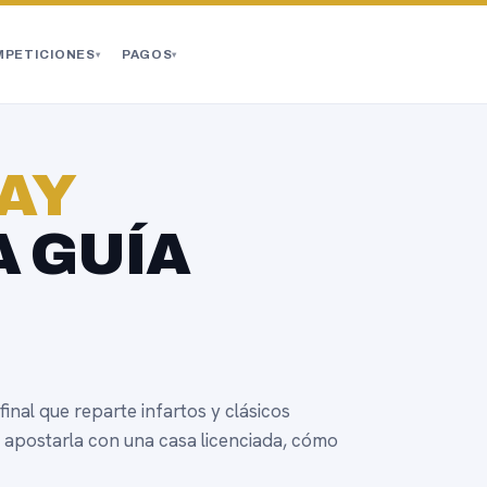
MPETICIONES
PAGOS
▾
▾
LAY
A GUÍA
inal que reparte infartos y clásicos
e apostarla con una casa licenciada, cómo