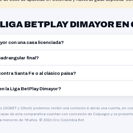
A LIGA BETPLAY DIMAYOR EN
yor con una casa licenciada?
adrangular final?
contra Santa Fe o al clásico paisa?
en la Liga BetPlay Dimayor?
s (GGBET y 22bet): podemos recibir una comisión si abres una cuenta, sin cost
 casas de esta comparativa cuentan con concesión de Coljuegos y se presentan
o a menores de 18 años. © 2026 Oro Colombia Bet.