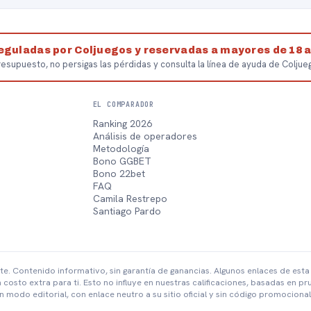
reguladas por Coljuegos y reservadas a mayores de 18 
esupuesto, no persigas las pérdidas y consulta la línea de ayuda de Coljueg
EL COMPARADOR
Ranking 2026
Análisis de operadores
Metodología
Bono GGBET
Bono 22bet
FAQ
Camila Restrepo
Santiago Pardo
Contenido informativo, sin garantía de ganancias. Algunos enlaces de esta p
 costo extra para ti. Esto no influye en nuestras calificaciones, basadas en 
modo editorial, con enlace neutro a su sitio oficial y sin código promociona