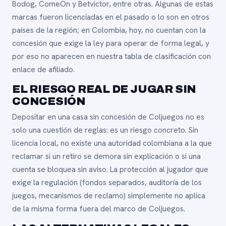
Bodog, ComeOn y Betvictor, entre otras. Algunas de estas
marcas fueron licenciadas en el pasado o lo son en otros
países de la región; en Colombia, hoy, no cuentan con la
concesión que exige la ley para operar de forma legal, y
por eso no aparecen en nuestra tabla de clasificación con
enlace de afiliado.
EL RIESGO REAL DE JUGAR SIN
CONCESIÓN
Depositar en una casa sin concesión de Coljuegos no es
solo una cuestión de reglas: es un riesgo concreto. Sin
licencia local, no existe una autoridad colombiana a la que
reclamar si un retiro se demora sin explicación o si una
cuenta se bloquea sin aviso. La protección al jugador que
exige la regulación (fondos separados, auditoría de los
juegos, mecanismos de reclamo) simplemente no aplica
de la misma forma fuera del marco de Coljuegos.