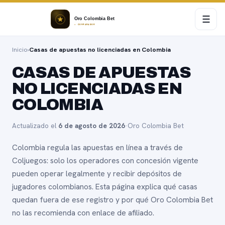
☰
Inicio
›
Casas de apuestas no licenciadas en Colombia
CASAS DE APUESTAS
NO LICENCIADAS EN
COLOMBIA
Actualizado el
6 de agosto de 2026
·
Oro Colombia Bet
Colombia regula las apuestas en línea a través de
Coljuegos: solo los operadores con concesión vigente
pueden operar legalmente y recibir depósitos de
jugadores colombianos. Esta página explica qué casas
quedan fuera de ese registro y por qué Oro Colombia Bet
no las recomienda con enlace de afiliado.