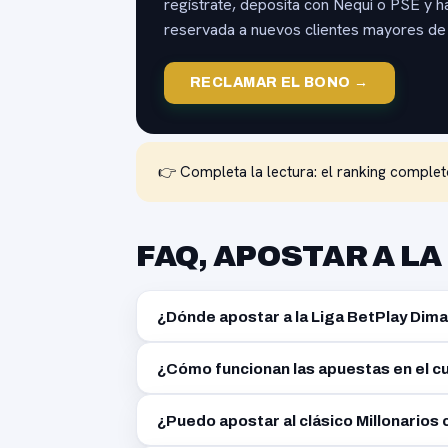
regístrate, deposita con Nequi o PSE y h
reservada a nuevos clientes mayores de
RECLAMAR EL BONO →
👉 Completa la lectura:
el ranking complet
FAQ, APOSTAR A L
¿Dónde apostar a la Liga BetPlay Dima
¿Cómo funcionan las apuestas en el cu
¿Puedo apostar al clásico Millonarios 