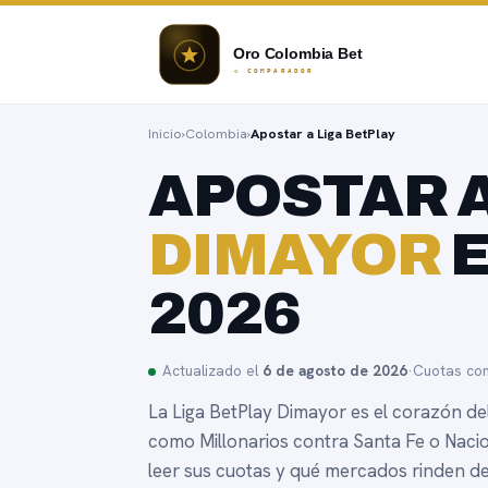
Inicio
›
Colombia
›
Apostar a Liga BetPlay
APOSTAR 
DIMAYOR
E
2026
Actualizado el
6 de agosto de 2026
·
Cuotas com
La Liga BetPlay Dimayor es el corazón del
como Millonarios contra Santa Fe o Nacio
leer sus cuotas y qué mercados rinden d