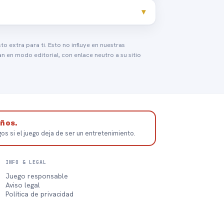
▾
o extra para ti. Esto no influye en nuestras
 en modo editorial, con enlace neutro a su sitio
años.
os si el juego deja de ser un entretenimiento.
INFO & LEGAL
Juego responsable
Aviso legal
Política de privacidad