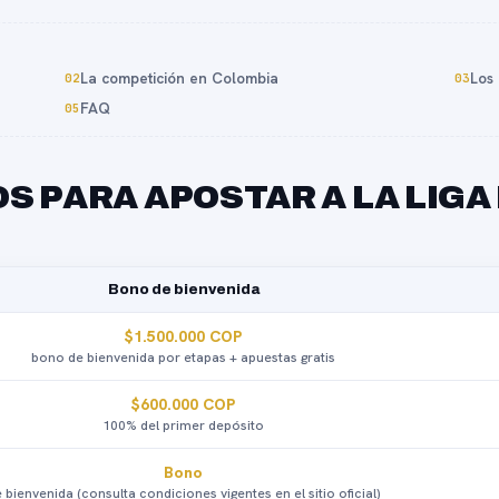
La competición en Colombia
Los
02
03
FAQ
05
OS PARA APOSTAR A LA LIG
Bono de bienvenida
$1.500.000 COP
bono de bienvenida por etapas + apuestas gratis
$600.000 COP
100% del primer depósito
Bono
 bienvenida (consulta condiciones vigentes en el sitio oficial)