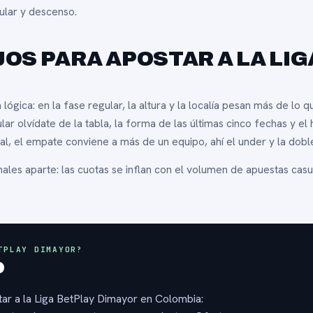
ular y descenso.
S PARA APOSTAR A LA LIG
ógica: en la fase regular, la altura y la localía pesan más de lo qu
r olvídate de la tabla, la forma de las últimas cinco fechas y el h
nal, el empate conviene a más de un equipo, ahí el under y la dobl
nimales aparte: las cuotas se inflan con el volumen de apuestas ca
TPLAY DIMAYOR?
P
r a la Liga BetPlay Dimayor en Colombia: