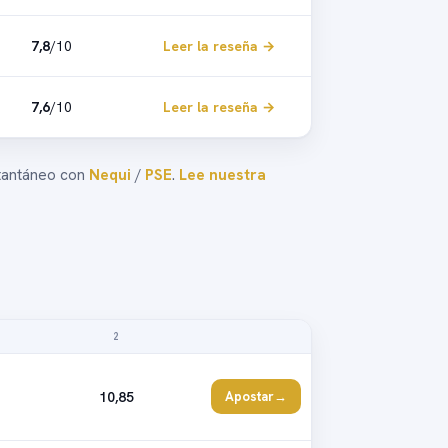
7,8
/10
Leer la reseña →
7,6
/10
Leer la reseña →
stantáneo con
Nequi
/
PSE
.
Lee nuestra
2
10,85
Apostar
→