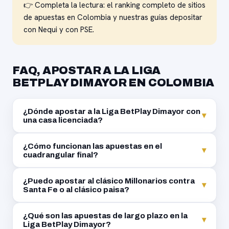
👉 Completa la lectura:
el ranking completo de sitios
de apuestas en Colombia
y nuestras guías
depositar
con Nequi
y
con PSE
.
FAQ, APOSTAR A LA LIGA
BETPLAY DIMAYOR EN COLOMBIA
¿Dónde apostar a la Liga BetPlay Dimayor con
▾
una casa licenciada?
¿Cómo funcionan las apuestas en el
▾
cuadrangular final?
¿Puedo apostar al clásico Millonarios contra
▾
Santa Fe o al clásico paisa?
¿Qué son las apuestas de largo plazo en la
▾
Liga BetPlay Dimayor?