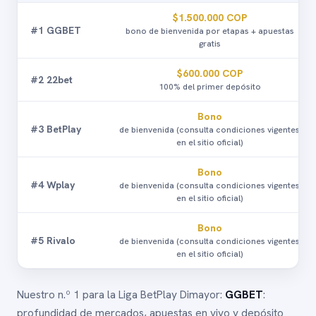
$1.500.000 COP
#1 GGBET
bono de bienvenida por etapas + apuestas
gratis
$600.000 COP
#2 22bet
100% del primer depósito
Bono
#3 BetPlay
de bienvenida (consulta condiciones vigentes
en el sitio oficial)
Bono
#4 Wplay
de bienvenida (consulta condiciones vigentes
en el sitio oficial)
Bono
#5 Rivalo
de bienvenida (consulta condiciones vigentes
en el sitio oficial)
Nuestro n.º 1 para la Liga BetPlay Dimayor:
GGBET
:
profundidad de mercados, apuestas en vivo y depósito