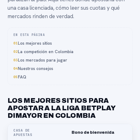
una casa licenciada, cómo leer sus cuotas y qué
mercados rinden de verdad.
EN ESTA PÁGINA
Los mejores sitios
01
La competición en Colombia
02
Los mercados para jugar
03
Nuestros consejos
04
FAQ
05
LOS MEJORES SITIOS PARA
APOSTAR A LA LIGA BETPLAY
DIMAYOR EN COLOMBIA
CASA DE
Bono de bienvenida
APUESTAS