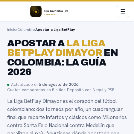
☰
Inicio
›
Colombia
›
Apostar a Liga BetPlay
APOSTAR A
LA LIGA
BETPLAY DIMAYOR
EN
COLOMBIA: LA GUÍA
2026
Actualizado el
6 de agosto de 2026
·
Cuotas comparadas en 5 sitios
·
Depósito con Nequi y PSE
La Liga BetPlay Dimayor es el corazón del fútbol
colombiano: dos torneos por año, un cuadrangular
final que reparte infartos y clásicos como Millonarios
contra Santa Fe o Nacional contra Medellín que
paralizan al país. Aquí tienes dónde apostarla con