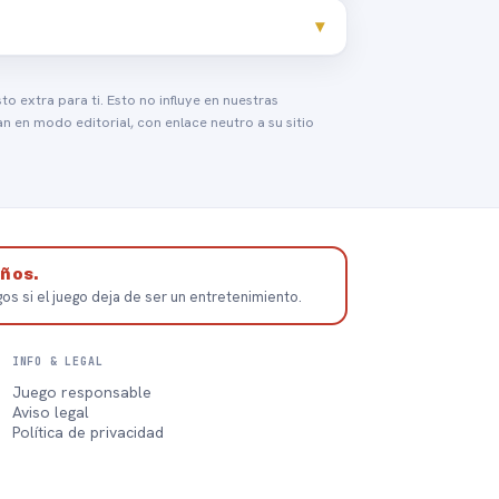
▾
o extra para ti. Esto no influye en nuestras
 en modo editorial, con enlace neutro a su sitio
años.
os si el juego deja de ser un entretenimiento.
INFO & LEGAL
Juego responsable
Aviso legal
Política de privacidad