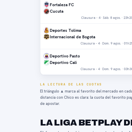
Fortaleza FC
Cucuta
Clausura - 4 · Sáb. 8 agos. · 23h2
Deportes Tolima
Internacional de Bogota
Clausura - 4 · Dom. 9 agos. · 01h2
Deportivo Pasto
Deportivo Cali
Clausura - 4 · Dom. 9 agos. · 03h3
LA LECTURA DE LAS CUOTAS
El triángulo ▲ marca al favorito del mercado en cad
distancia con Chico es clara: la cuota del favorito p
de apostar.
LA LIGA BETPLAY 