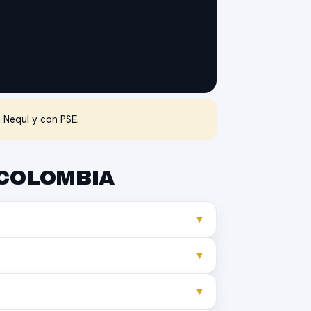
 Nequi
y
con PSE
.
 COLOMBIA
▾
▾
▾