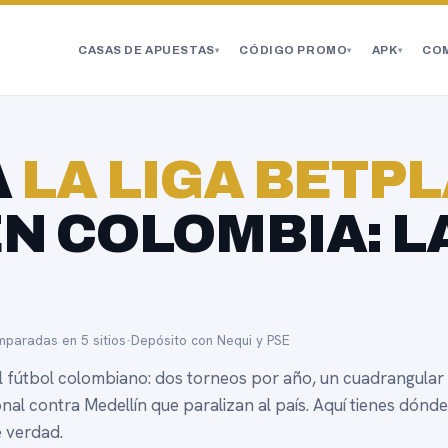
CASAS DE APUESTAS
CÓDIGO PROMO
APK
CO
▾
▾
▾
A
LA LIGA BETP
N COLOMBIA: L
paradas en 5 sitios
·
Depósito con Nequi y PSE
 fútbol colombiano: dos torneos por año, un cuadrangular f
nal contra Medellín que paralizan al país. Aquí tienes dónd
e verdad.