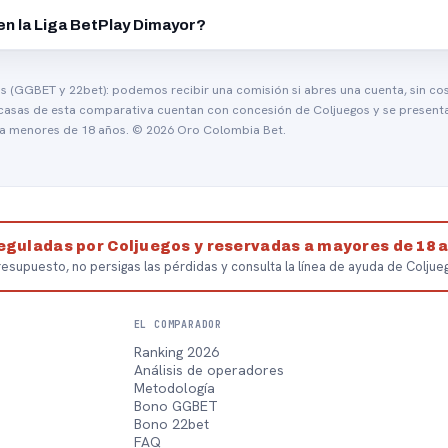
en la Liga BetPlay Dimayor?
s (GGBET y 22bet): podemos recibir una comisión si abres una cuenta, sin cost
 casas de esta comparativa cuentan con concesión de Coljuegos y se presentan
o a menores de 18 años. © 2026 Oro Colombia Bet.
reguladas por Coljuegos y reservadas a mayores de 18 
esupuesto, no persigas las pérdidas y consulta la línea de ayuda de Coljueg
EL COMPARADOR
Ranking 2026
Análisis de operadores
Metodología
Bono GGBET
Bono 22bet
FAQ