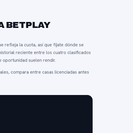
A BETPLAY
e refleja la cuota, así que fíjate dónde se
istorial reciente entre los cuatro clasificados
e oportunidad suelen rendir.
suales, compara entre casas licenciadas antes