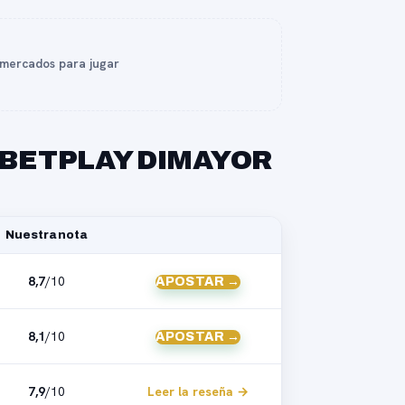
 mercados para jugar
A BETPLAY DIMAYOR
Nuestra nota
8,7
/10
APOSTAR →
8,1
/10
APOSTAR →
7,9
/10
Leer la reseña →