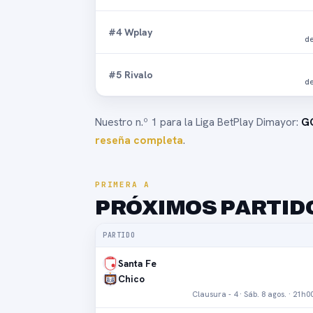
#4 Wplay
de
#5 Rivalo
de
Nuestro n.º 1 para la Liga BetPlay Dimayor:
G
reseña completa
.
PRIMERA A
PRÓXIMOS PARTID
PARTIDO
Santa Fe
Chico
Clausura - 4 · Sáb. 8 agos. · 21h0