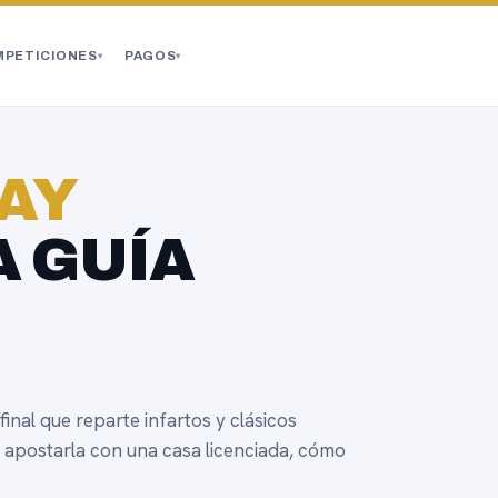
MPETICIONES
PAGOS
▾
▾
LAY
A GUÍA
inal que reparte infartos y clásicos
e apostarla con una casa licenciada, cómo