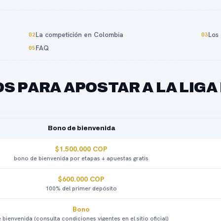
La competición en Colombia
Los
02
03
FAQ
05
OS PARA APOSTAR A LA LIG
Bono de bienvenida
$1.500.000 COP
bono de bienvenida por etapas + apuestas gratis
$600.000 COP
100% del primer depósito
Bono
 bienvenida (consulta condiciones vigentes en el sitio oficial)