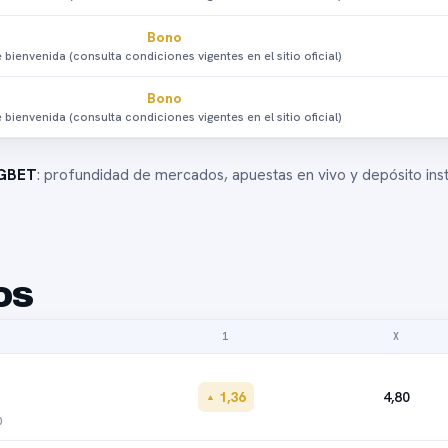
Bono
 bienvenida (consulta condiciones vigentes en el sitio oficial)
Bono
 bienvenida (consulta condiciones vigentes en el sitio oficial)
GBET
: profundidad de mercados, apuestas en vivo y depósito in
OS
1
X
1,36
4,80
▲
0