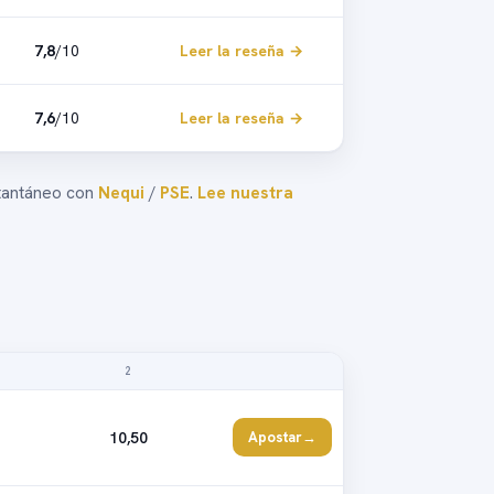
7,8
/10
Leer la reseña →
7,6
/10
Leer la reseña →
stantáneo con
Nequi
/
PSE
.
Lee nuestra
2
10,50
Apostar
→