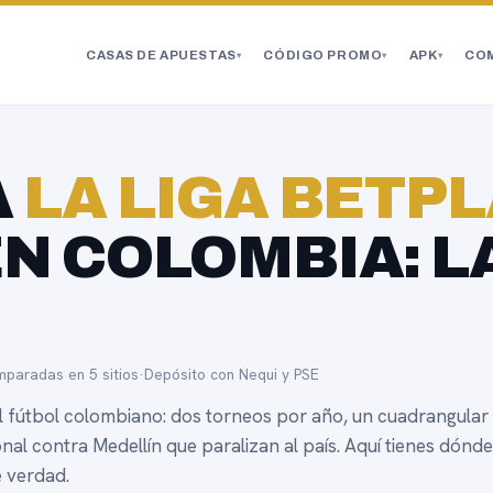
CASAS DE APUESTAS
CÓDIGO PROMO
APK
CO
▾
▾
▾
A
LA LIGA BETP
N COLOMBIA: L
paradas en 5 sitios
·
Depósito con Nequi y PSE
 fútbol colombiano: dos torneos por año, un cuadrangular f
nal contra Medellín que paralizan al país. Aquí tienes dónd
e verdad.