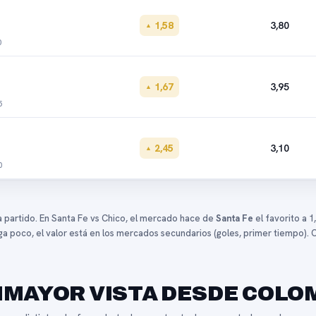
1,58
3,80
▲
0
1,67
3,95
▲
5
2,45
3,10
▲
0
a partido. En Santa Fe vs Chico, el mercado hace de
Santa Fe
el favorito a 1
aga poco, el valor está en los mercados secundarios (goles, primer tiempo). 
DIMAYOR VISTA DESDE COLO