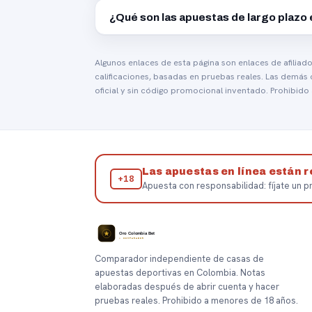
¿Qué son las apuestas de largo plazo 
Algunos enlaces de esta página son enlaces de afiliado
calificaciones, basadas en pruebas reales. Las demás
oficial y sin código promocional inventado. Prohibid
Las apuestas en línea están 
+18
Apuesta con responsabilidad: fíjate un pr
Comparador independiente de casas de
apuestas deportivas en Colombia. Notas
elaboradas después de abrir cuenta y hacer
pruebas reales. Prohibido a menores de 18 años.