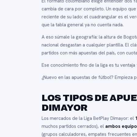
El formato colombiano exige entender dos fase
cambia de cara por completo. Un equipo que d
reciente de su lado: el cuadrangular es el v
que la tabla general ya no cuenta nada.
A eso súmale la geografía: la altura de Bogotá
nacional desgastan a cualquier plantilla. El cl
partidos con más apuestas del país, con cuot
Ese conocimiento fino de la liga es tu ventaja
¿Nuevo en las apuestas de fútbol? Empieza 
LOS TIPOS DE APU
DIMAYOR
Los mercados de la Liga BetPlay Dimayor: el
muchos partidos cerrados), el
ambos equipo
(grupos calculadores, empates frecuentes en 