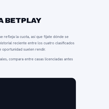
A BETPLAY
e refleja la cuota, así que fíjate dónde se
istorial reciente entre los cuatro clasificados
e oportunidad suelen rendir.
suales, compara entre casas licenciadas antes