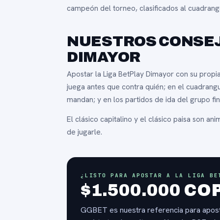
campeón del torneo, clasificados al cuadrang
NUESTROS CONSEJO
DIMAYOR
Apostar la Liga BetPlay Dimayor con su propia l
juega antes que contra quién; en el cuadrangula
mandan; y en los partidos de ida del grupo fi
El clásico capitalino y el clásico paisa son a
de jugarle.
¿LISTO PARA APOSTAR A LA LIGA BE
$1.500.000 CO
GGBET es nuestra referencia para aposta