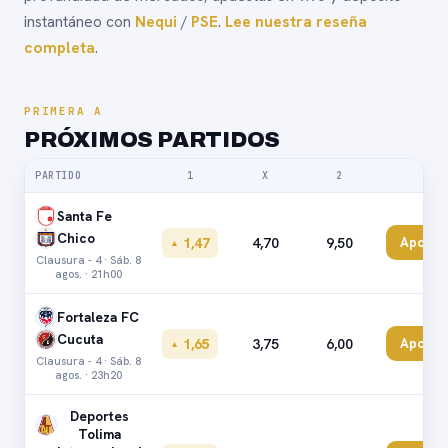
instantáneo con
Nequi
/
PSE
.
Lee nuestra reseña
completa
.
PRIMERA A
PRÓXIMOS PARTIDOS
PARTIDO
1
X
2
Santa Fe
Chico
1,47
4,70
9,50
Aposta
▲
Clausura - 4 · Sáb. 8
agos. · 21h00
Fortaleza FC
Cucuta
1,65
3,75
6,00
Aposta
▲
Clausura - 4 · Sáb. 8
agos. · 23h20
Deportes
Tolima