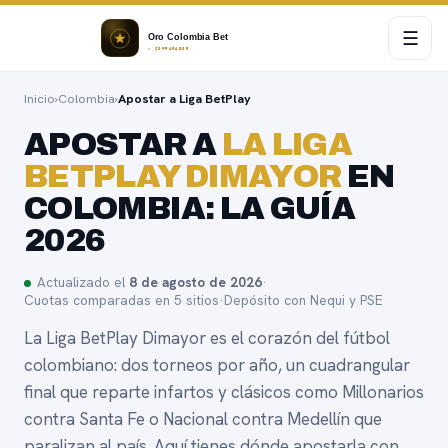
☰
Inicio
›
Colombia
›
Apostar a Liga BetPlay
APOSTAR A
LA LIGA
BETPLAY DIMAYOR
EN
COLOMBIA: LA GUÍA
2026
Actualizado el
8 de agosto de 2026
·
Cuotas comparadas en 5 sitios
·
Depósito con Nequi y PSE
La Liga BetPlay Dimayor es el corazón del fútbol
colombiano: dos torneos por año, un cuadrangular
final que reparte infartos y clásicos como Millonarios
contra Santa Fe o Nacional contra Medellín que
paralizan al país. Aquí tienes dónde apostarla con