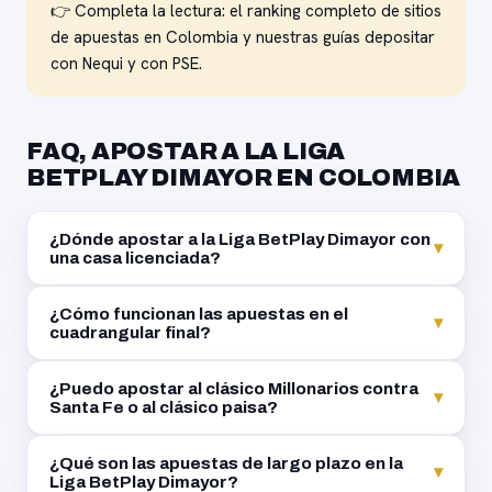
👉 Completa la lectura:
el ranking completo de sitios
de apuestas en Colombia
y nuestras guías
depositar
con Nequi
y
con PSE
.
FAQ, APOSTAR A LA LIGA
BETPLAY DIMAYOR EN COLOMBIA
¿Dónde apostar a la Liga BetPlay Dimayor con
▾
una casa licenciada?
¿Cómo funcionan las apuestas en el
▾
cuadrangular final?
¿Puedo apostar al clásico Millonarios contra
▾
Santa Fe o al clásico paisa?
¿Qué son las apuestas de largo plazo en la
▾
Liga BetPlay Dimayor?