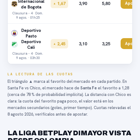
Internacional
1,67
3,90
5,80
Aposta
▲
de Bogota
Clausura - 4 · Dom.
9 agos. · 01h25
Deportivo
Pasto
Deportivo
2,45
3,10
3,25
Aposta
▲
Cali
Clausura - 4 · Dom.
9 agos. · 03h30
LA LECTURA DE LAS CUOTAS
El triángulo ▲ marca al favorito del mercado en cada partido. En
Santa Fe vs Chico, el mercado hace de
Santa Fe
el favorito a 1,28
(cerca de 78 % de probabilidad implícita). La distancia con Chico es
clara: la cuota del favorito paga poco, el valor está en los
mercados secundarios (goles, primer tiempo). Cuotas relevadas el
8 agosto 2026, verifícalos antes de apostar.
LA LIGA BETPLAY DIMAYOR VISTA