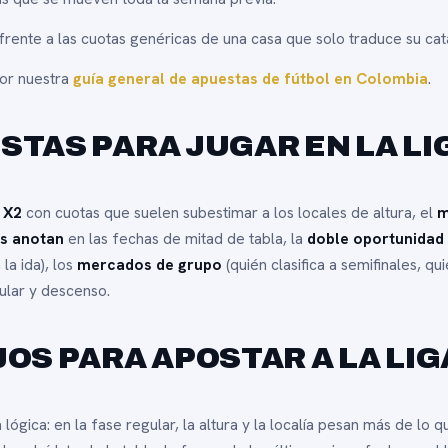
 frente a las cuotas genéricas de una casa que solo traduce su cat
por nuestra
guía general de apuestas de fútbol en Colombia
.
ESTAS PARA JUGAR EN LA L
1X2
con cuotas que suelen subestimar a los locales de altura, el
m
s anotan
en las fechas de mitad de tabla, la
doble oportunidad
la ida), los
mercados de grupo
(quién clasifica a semifinales, q
ular y descenso.
S PARA APOSTAR A LA LIG
ógica: en la fase regular, la altura y la localía pesan más de lo qu