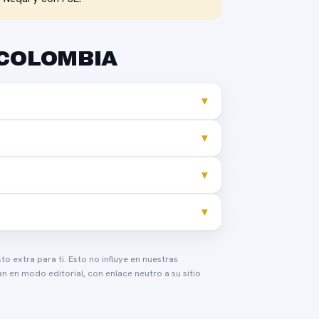
 COLOMBIA
▾
▾
▾
▾
o extra para ti. Esto no influye en nuestras
 en modo editorial, con enlace neutro a su sitio