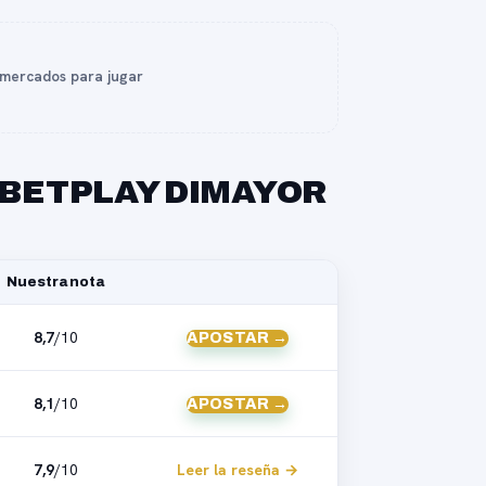
 mercados para jugar
A BETPLAY DIMAYOR
Nuestra nota
8,7
/10
APOSTAR →
8,1
/10
APOSTAR →
7,9
/10
Leer la reseña →