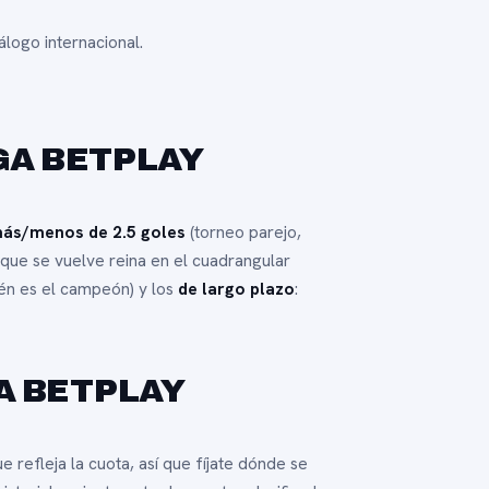
álogo internacional.
IGA BETPLAY
ás/menos de 2.5 goles
(torneo parejo,
que se vuelve reina en el cuadrangular
uién es el campeón) y los
de largo plazo
:
A BETPLAY
e refleja la cuota, así que fíjate dónde se