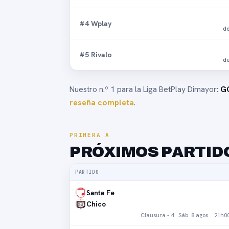
#4 Wplay
de
#5 Rivalo
de
Nuestro n.º 1 para la Liga BetPlay Dimayor:
G
reseña completa
.
PRIMERA A
PRÓXIMOS PARTID
PARTIDO
Santa Fe
Chico
Clausura - 4 · Sáb. 8 agos. · 21h0