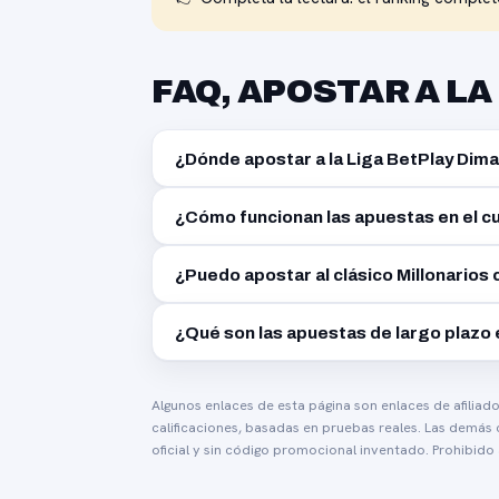
FAQ, APOSTAR A L
¿Dónde apostar a la Liga BetPlay Dima
¿Cómo funcionan las apuestas en el cu
¿Puedo apostar al clásico Millonarios 
¿Qué son las apuestas de largo plazo 
Algunos enlaces de esta página son enlaces de afiliado
calificaciones, basadas en pruebas reales. Las demás
oficial y sin código promocional inventado. Prohibid