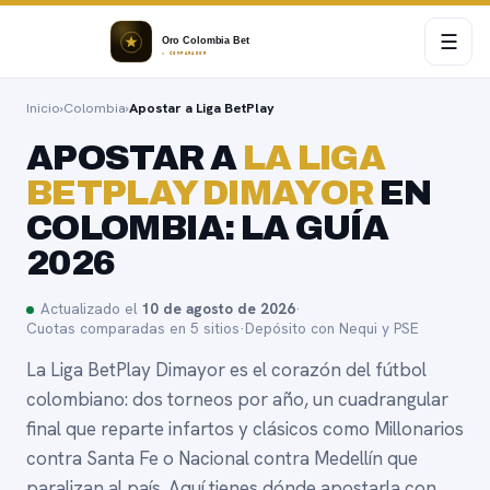
☰
Inicio
›
Colombia
›
Apostar a Liga BetPlay
APOSTAR A
LA LIGA
BETPLAY DIMAYOR
EN
COLOMBIA: LA GUÍA
2026
Actualizado el
10 de agosto de 2026
·
Cuotas comparadas en 5 sitios
·
Depósito con Nequi y PSE
La Liga BetPlay Dimayor es el corazón del fútbol
colombiano: dos torneos por año, un cuadrangular
final que reparte infartos y clásicos como Millonarios
contra Santa Fe o Nacional contra Medellín que
paralizan al país. Aquí tienes dónde apostarla con