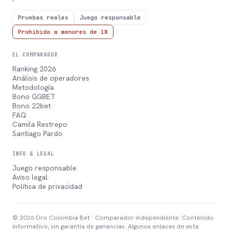
Pruebas reales
Juego responsable
Prohibido a menores de 18
EL COMPARADOR
Ranking 2026
Análisis de operadores
Metodología
Bono GGBET
Bono 22bet
FAQ
Camila Restrepo
Santiago Pardo
INFO & LEGAL
Juego responsable
Aviso legal
Política de privacidad
© 2026 Oro Colombia Bet · Comparador independiente. Contenido
informativo, sin garantía de ganancias. Algunos enlaces de esta