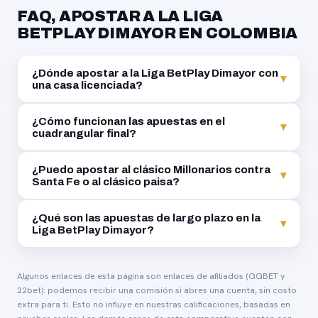
FAQ, APOSTAR A LA LIGA
BETPLAY DIMAYOR EN COLOMBIA
¿Dónde apostar a la Liga BetPlay Dimayor con
▾
una casa licenciada?
¿Cómo funcionan las apuestas en el
▾
cuadrangular final?
¿Puedo apostar al clásico Millonarios contra
▾
Santa Fe o al clásico paisa?
¿Qué son las apuestas de largo plazo en la
▾
Liga BetPlay Dimayor?
Algunos enlaces de esta página son enlaces de afiliados (GGBET y
22bet): podemos recibir una comisión si abres una cuenta, sin costo
extra para ti. Esto no influye en nuestras calificaciones, basadas en