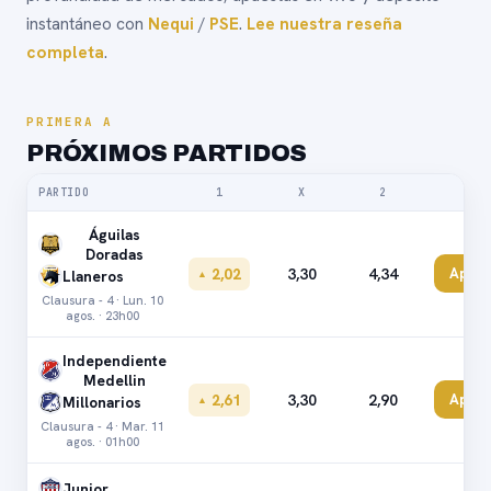
instantáneo con
Nequi
/
PSE
.
Lee nuestra reseña
completa
.
PRIMERA A
PRÓXIMOS PARTIDOS
PARTIDO
1
X
2
Águilas
Doradas
2,02
3,30
4,34
Apost
Llaneros
▲
Clausura - 4 · Lun. 10
agos. · 23h00
Independiente
Medellin
2,61
3,30
2,90
Apost
Millonarios
▲
Clausura - 4 · Mar. 11
agos. · 01h00
Junior