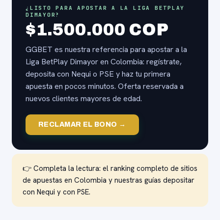
¿LISTO PARA APOSTAR A LA LIGA BETPLAY
DIMAYOR?
$1.500.000 COP
GGBET es nuestra referencia para apostar a la
Liga BetPlay Dimayor en Colombia: regístrate,
deposita con Nequi o PSE y haz tu primera
apuesta en pocos minutos. Oferta reservada a
nuevos clientes mayores de edad.
RECLAMAR EL BONO →
👉 Completa la lectura:
el ranking completo de sitios
de apuestas en Colombia
y nuestras guías
depositar
con Nequi
y
con PSE
.