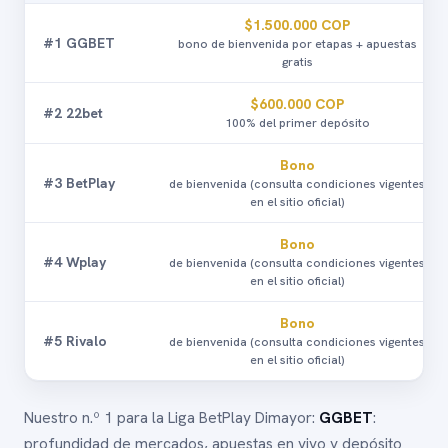
$1.500.000 COP
#1 GGBET
bono de bienvenida por etapas + apuestas
gratis
$600.000 COP
#2 22bet
100% del primer depósito
Bono
#3 BetPlay
de bienvenida (consulta condiciones vigentes
en el sitio oficial)
Bono
#4 Wplay
de bienvenida (consulta condiciones vigentes
en el sitio oficial)
Bono
#5 Rivalo
de bienvenida (consulta condiciones vigentes
en el sitio oficial)
Nuestro n.º 1 para la Liga BetPlay Dimayor:
GGBET
:
profundidad de mercados, apuestas en vivo y depósito