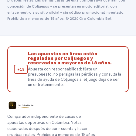
pruebas reales. Las demás casas de esta comparativa cuentan con
concesión de Coljuegos y se presentan en modo editorial, con
enlace neutro a su sitio oficial y sin código promocional inventado.
Prohibido a menores de 18 años. © 2026 Oro Colombia Bet.
Las apuestas en línea están
reguladas por Coljuegos y
reservadas a mayores de 18 años.
Apuesta con responsabilidad: fíjate un
+18
presupuesto, no persigas las pérdidas y consulta la
línea de ayuda de Coljuegos si el juego deja de ser
un entretenimiento.
Comparador independiente de casas de
apuestas deportivas en Colombia. Notas
elaboradas después de abrir cuenta y hacer
pruebas reales. Prohibido a menores de 18 años.