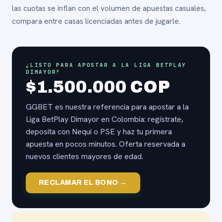
las cuotas se inflan con el volumen de apuestas casuales,
compara entre casas licenciadas antes de jugarle.
¿LISTO PARA APOSTAR A LA LIGA BETPLAY
DIMAYOR?
$1.500.000 COP
GGBET es nuestra referencia para apostar a la
Liga BetPlay Dimayor en Colombia: regístrate,
deposita con Nequi o PSE y haz tu primera
apuesta en pocos minutos. Oferta reservada a
nuevos clientes mayores de edad.
RECLAMAR EL BONO →