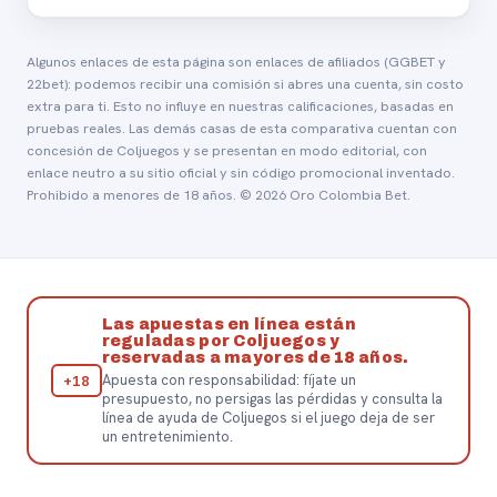
Algunos enlaces de esta página son enlaces de afiliados (GGBET y
22bet): podemos recibir una comisión si abres una cuenta, sin costo
extra para ti. Esto no influye en nuestras calificaciones, basadas en
pruebas reales. Las demás casas de esta comparativa cuentan con
concesión de Coljuegos y se presentan en modo editorial, con
enlace neutro a su sitio oficial y sin código promocional inventado.
Prohibido a menores de 18 años. © 2026 Oro Colombia Bet.
Las apuestas en línea están
reguladas por Coljuegos y
reservadas a mayores de 18 años.
Apuesta con responsabilidad: fíjate un
+18
presupuesto, no persigas las pérdidas y consulta la
línea de ayuda de Coljuegos si el juego deja de ser
un entretenimiento.