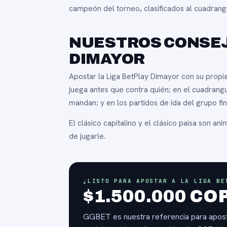
campeón del torneo, clasificados al cuadrang
NUESTROS CONSEJO
DIMAYOR
Apostar la Liga BetPlay Dimayor con su propia l
juega antes que contra quién; en el cuadrangula
mandan; y en los partidos de ida del grupo fi
El clásico capitalino y el clásico paisa son a
de jugarle.
¿LISTO PARA APOSTAR A LA LIGA BE
$1.500.000 CO
GGBET es nuestra referencia para aposta