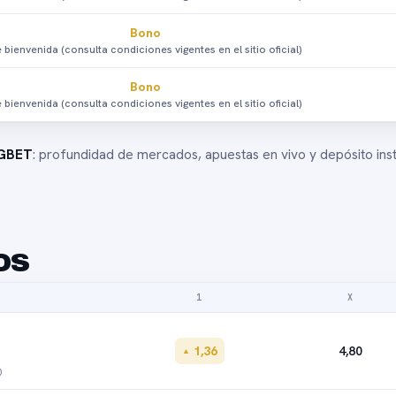
Bono
 bienvenida (consulta condiciones vigentes en el sitio oficial)
Bono
 bienvenida (consulta condiciones vigentes en el sitio oficial)
GBET
: profundidad de mercados, apuestas en vivo y depósito in
OS
1
X
1,36
4,80
▲
0