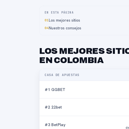
EN ESTA PÁGINA
Los mejores sitios
01
Nuestros consejos
04
LOS MEJORES SITI
EN COLOMBIA
CASA DE APUESTAS
#1 GGBET
#2 22bet
#3 BetPlay
de