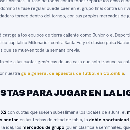
s distintas: la fase de todos contra todos reparte los ocho cupo
ominó la fase regular puede caer en el grupo final contra un riva
erdadero torneo dentro del torneo, con sus propios mercados de 
 castiga a los equipos de tierra caliente como Junior o el Deportiv
ásico capitalino Millonarios contra Santa Fe y el clásico paisa Nac
as que se mueven toda la semana previa.
 frente a las cuotas genéricas de una casa que solo traduce su cat
por nuestra
guía general de apuestas de fútbol en Colombia
.
ESTAS PARA JUGAR EN LA L
1X2
con cuotas que suelen subestimar a los locales de altura, el
m
s anotan
en las fechas de mitad de tabla, la
doble oportunidad
la ida), los
mercados de grupo
(quién clasifica a semifinales, q