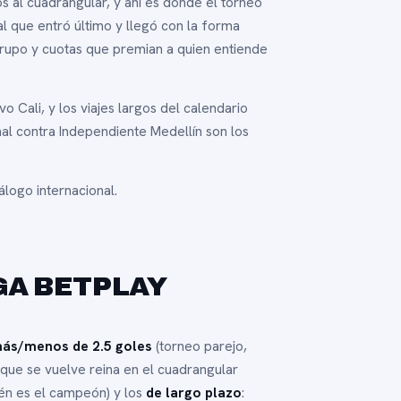
s al cuadrangular, y ahí es donde el torneo
l que entró último y llegó con la forma
grupo y cuotas que premian a quien entiende
o Cali, y los viajes largos del calendario
ional contra Independiente Medellín son los
álogo internacional.
IGA BETPLAY
ás/menos de 2.5 goles
(torneo parejo,
que se vuelve reina en el cuadrangular
uién es el campeón) y los
de largo plazo
: