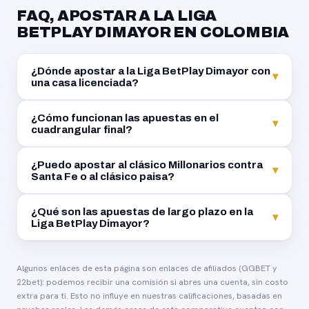
FAQ, APOSTAR A LA LIGA
BETPLAY DIMAYOR EN COLOMBIA
¿Dónde apostar a la Liga BetPlay Dimayor con
▾
una casa licenciada?
¿Cómo funcionan las apuestas en el
▾
cuadrangular final?
¿Puedo apostar al clásico Millonarios contra
▾
Santa Fe o al clásico paisa?
¿Qué son las apuestas de largo plazo en la
▾
Liga BetPlay Dimayor?
Algunos enlaces de esta página son enlaces de afiliados (GGBET y
22bet): podemos recibir una comisión si abres una cuenta, sin costo
extra para ti. Esto no influye en nuestras calificaciones, basadas en