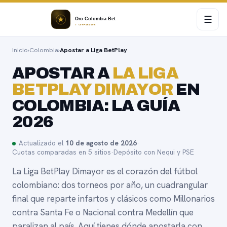
☰
Inicio
›
Colombia
›
Apostar a Liga BetPlay
APOSTAR A
LA LIGA
BETPLAY DIMAYOR
EN
COLOMBIA: LA GUÍA
2026
Actualizado el
10 de agosto de 2026
·
Cuotas comparadas en 5 sitios
·
Depósito con Nequi y PSE
La Liga BetPlay Dimayor es el corazón del fútbol
colombiano: dos torneos por año, un cuadrangular
final que reparte infartos y clásicos como Millonarios
contra Santa Fe o Nacional contra Medellín que
paralizan al país. Aquí tienes dónde apostarla con