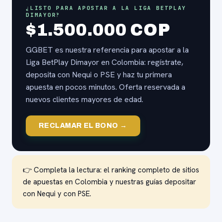
¿LISTO PARA APOSTAR A LA LIGA BETPLAY
DIMAYOR?
$1.500.000 COP
GGBET es nuestra referencia para apostar a la
Liga BetPlay Dimayor en Colombia: regístrate,
deposita con Nequi o PSE y haz tu primera
apuesta en pocos minutos. Oferta reservada a
nuevos clientes mayores de edad.
RECLAMAR EL BONO →
👉 Completa la lectura:
el ranking completo de sitios
de apuestas en Colombia
y nuestras guías
depositar
con Nequi
y
con PSE
.