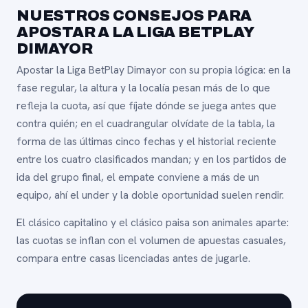
NUESTROS CONSEJOS PARA
APOSTAR A LA LIGA BETPLAY
DIMAYOR
Apostar la Liga BetPlay Dimayor con su propia lógica: en la
fase regular, la altura y la localía pesan más de lo que
refleja la cuota, así que fíjate dónde se juega antes que
contra quién; en el cuadrangular olvídate de la tabla, la
forma de las últimas cinco fechas y el historial reciente
entre los cuatro clasificados mandan; y en los partidos de
ida del grupo final, el empate conviene a más de un
equipo, ahí el under y la doble oportunidad suelen rendir.
El clásico capitalino y el clásico paisa son animales aparte:
las cuotas se inflan con el volumen de apuestas casuales,
compara entre casas licenciadas antes de jugarle.