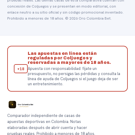
pruebas reales. Las demás casas de esta comparativa cuentan con
concesión de Coljuegos y se presentan en modo editorial, con
enlace neutro a su sitio oficial y sin código promocional inventado.
Prohibido a menores de 18 años. © 2026 Oro Colombia Bet.
Las apuestas en línea están
reguladas por Coljuegos y
reservadas a mayores de 18 años.
Apuesta con responsabilidad: fíjate un
+18
presupuesto, no persigas las pérdidas y consulta la
línea de ayuda de Coljuegos si el juego deja de ser
un entretenimiento.
Comparador independiente de casas de
apuestas deportivas en Colombia. Notas
elaboradas después de abrir cuenta y hacer
pruebas reales. Prohibido a menores de 18 años.